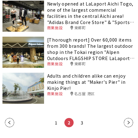
Newly opened at LaLaport Aichi Togo,
one of the largest commercial
facilities in the central Aichi area!
"Adidas Brand Core Store" & "Sports
商業施設
東郷町
Depot"
[Thorough report] Over 60,000 items
from 300 brands! The largest outdoor
shop in the Tokai region "Alpen
Outdoors FLAGSHIP STORE LaLaport
商業施設
東郷町
Aichi Togo" opens
Adults and children alike can enjoy
making things at "Maker's Pier" in
Kinjo Pier!
商業施設
名古屋 港区
«
1
2
3
»