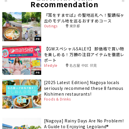
Recommendation
『耳をすませば』の聖地巡礼へ！聖蹟桜ヶ
丘のモデル地を巡るおすすめコース
Outings
東京都
PR
【GWスペシャルSALE‼︎】 卸価格で買い物
を楽しめる！万勝の注目アイテムを徹底レ
ポート
lifestyle
名古屋 中区 伏見
PR
[2025 Latest Edition] Nagoya locals
seriously recommend these 8 famous
Kishimen restaurants!
Foods & Drinks
[Nagoya] Rainy Days Are No Problem!
A Guide to Enjoying Legoland®️