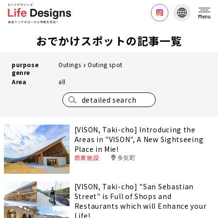
Menu
おでかけスポットの記事一覧
purpose
Outings
Outing spot
genre
Area
all
detailed search
[VISON, Taki-cho] Introducing the
Areas in "VISON", A New Sightseeing
Place in Mie!
商業施設
多気町
[VISON, Taki-cho] "San Sebastian
Street" is Full of Shops and
Restaurants which will Enhance your
Life!