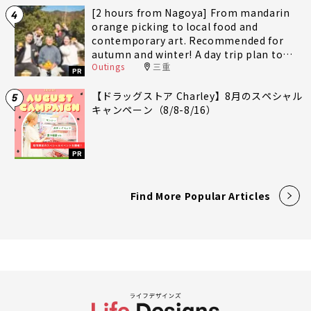
[2 hours from Nagoya] From mandarin
4
orange picking to local food and
contemporary art. Recommended for
autumn and winter! A day trip plan to
Outings
三重
fully enjoy Minami-Ise Town
PR
【ドラッグストア Charley】8月のスペシャル
5
キャンペーン（8/8-8/16）
PR
Find More Popular Articles