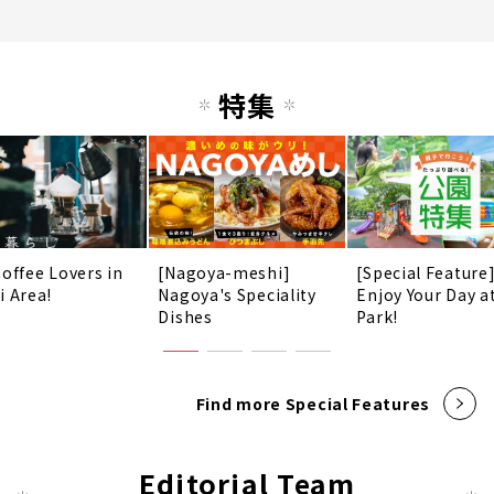
特集
Coffee Lovers in
[Nagoya-meshi]
[Special Feature
i Area!
Nagoya's Speciality
Enjoy Your Day a
Dishes
Park!
Find more Special Features
Editorial Team