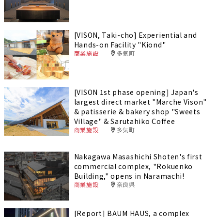
[VISON, Taki-cho] Experiential and
Hands-on Facility "Kiond"
商業施設
多気町
[VISON 1st phase opening] Japan's
largest direct market "Marche Vison"
& patisserie & bakery shop "Sweets
Village" & Sarutahiko Coffee
商業施設
多気町
Nakagawa Masashichi Shoten's first
commercial complex, "Rokuenko
Building," opens in Naramachi!
商業施設
奈良県
[Report] BAUM HAUS, a complex