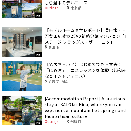
しむ週末モデルコース
Outings
東京都
PR
【モデルルーム見学レポート】豊田市・三
河豊田駅徒歩2分の新築分譲マンション「T
ステージ フラッグス・ザ・トヨタ」
豊田市
PR
【名古屋・港区】はじめてでも大丈夫！
『ほめ達』テニスレッスンを体験（邦和み
なとインドアテニス）
名古屋 港区
[Accommodation Report] A luxurious
stay at KAI Oku-Hida, where you can
experience mountain hot springs and
Hida artisan culture
Outings
飛騨市
PR