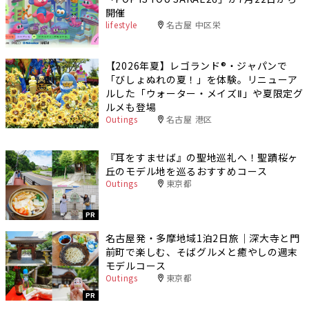
開催
lifestyle
名古屋 中区栄
【2026年夏】レゴランド®・ジャパンで
「びしょぬれの夏！」を体験。リニューア
ルした「ウォーター・メイズⅡ」や夏限定グ
ルメも登場
Outings
名古屋 港区
『耳をすませば』の聖地巡礼へ！聖蹟桜ヶ
丘のモデル地を巡るおすすめコース
Outings
東京都
PR
名古屋発・多摩地域1泊2日旅｜深大寺と門
前町で楽しむ、そばグルメと癒やしの週末
モデルコース
Outings
東京都
PR