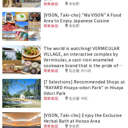
商業施設
多気町
[VISON, Taki-cho] "Wa VISON" A Food
Area to Enjoy Japanese Cuisine
商業施設
多気町
The world is watching! VERMICULAR
VILLAGE, an interactive complex by
Vermicular, a cast-iron enameled
cookware brand that is the pride of
商業施設
名古屋 中川区
Nagoya, Japan.
[7 Selections] Recommended Shops at
"RAYARD Hisaya-odori Park" in Hisaya
Odori Park
商業施設
名古屋 中区
[VISON, Taki-cho] Enjoy the Exclusive
Herbal Bath at Honzo Area
商業施設
多気町