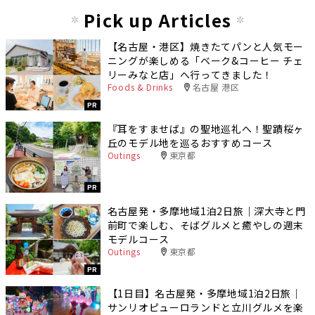
Pick up Articles
【名古屋・港区】焼きたてパンと人気モー
ニングが楽しめる「ベーク&コーヒー チェ
リーみなと店」へ行ってきました！
Foods & Drinks
名古屋 港区
PR
『耳をすませば』の聖地巡礼へ！聖蹟桜ヶ
丘のモデル地を巡るおすすめコース
Outings
東京都
PR
名古屋発・多摩地域1泊2日旅｜深大寺と門
前町で楽しむ、そばグルメと癒やしの週末
モデルコース
Outings
東京都
PR
【1日目】名古屋発・多摩地域1泊2日旅｜
サンリオピューロランドと立川グルメを楽