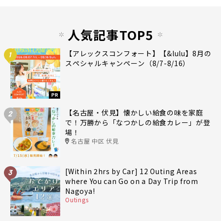
人気記事TOP5
【アレックスコンフォート】【&lulu】8月の
1
スペシャルキャンペーン（8/7-8/16）
PR
【名古屋・伏見】懐かしい給食の味を家庭
2
で！万勝から「なつかしの給食カレー」が登
場！
名古屋 中区 伏見
[Within 2hrs by Car] 12 Outing Areas
3
where You can Go on a Day Trip from
Nagoya!
Outings