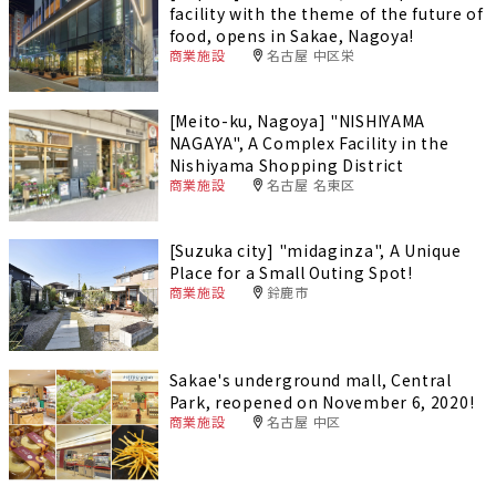
facility with the theme of the future of
food, opens in Sakae, Nagoya!
商業施設
名古屋 中区栄
[Meito-ku, Nagoya] "NISHIYAMA
NAGAYA", A Complex Facility in the
Nishiyama Shopping District
商業施設
名古屋 名東区
[Suzuka city] "midaginza", A Unique
Place for a Small Outing Spot!
商業施設
鈴鹿市
Sakae's underground mall, Central
Park, reopened on November 6, 2020!
商業施設
名古屋 中区