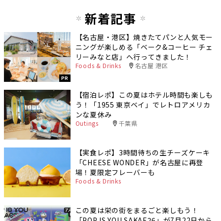
新着記事
【名古屋・港区】焼きたてパンと人気モー
ニングが楽しめる「ベーク&コーヒー チェ
リーみなと店」へ行ってきました！
Foods & Drinks
名古屋 港区
PR
【宿泊レポ】この夏はホテル時間も楽しも
う！「1955 東京ベイ」でレトロアメリカ
ンな夏休み
Outings
千葉県
【実食レポ】3時間待ちの生チーズケーキ
「CHEESE WONDER」が名古屋に再登
場！夏限定フレーバーも
Foods & Drinks
この夏は栄の街をまるごと楽しもう！
「POP IS YOU SAKAE26」が7月22日から