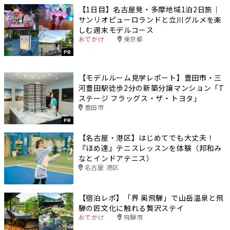
【1日目】名古屋発・多摩地域1泊2日旅｜
サンリオピューロランドと立川グルメを楽
しむ週末モデルコース
おでかけ
東京都
PR
【モデルルーム見学レポート】豊田市・三
河豊田駅徒歩2分の新築分譲マンション「T
ステージ フラッグス・ザ・トヨタ」
豊田市
PR
【名古屋・港区】はじめてでも大丈夫！
『ほめ達』テニスレッスンを体験（邦和み
なとインドアテニス）
名古屋 港区
【宿泊レポ】「界 奥飛騨」で山岳温泉と飛
騨の匠文化に触れる贅沢ステイ
おでかけ
飛騨市