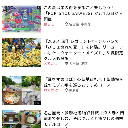
この夏は栄の街をまるごと楽しもう！
「POP IS YOU SAKAE26」が7月22日から
開催
暮らし
名古屋 中区栄
【2026年夏】レゴランド®・ジャパンで
「びしょぬれの夏！」を体験。リニューア
ルした「ウォーター・メイズⅡ」や夏限定
グルメも登場
おでかけ
名古屋 港区
『耳をすませば』の聖地巡礼へ！聖蹟桜ヶ
丘のモデル地を巡るおすすめコース
おでかけ
東京都
PR
名古屋発・多摩地域1泊2日旅｜深大寺と門
前町で楽しむ、そばグルメと癒やしの週末
モデルコース