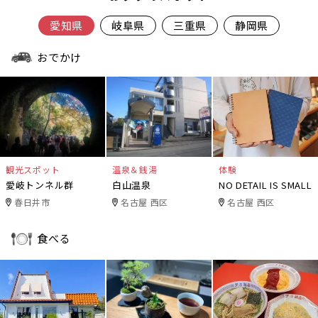
愛知県
岐阜県
三重県
静岡県
おでかけ
観光スポット
温泉＆銭湯
体験
愛岐トンネル群
白山温泉
NO DETAIL IS SMALL
春日井市
名古屋 西区
名古屋 西区
食べる