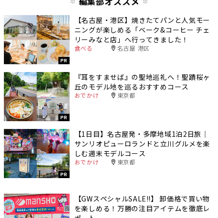
編集部オススメ
【名古屋・港区】焼きたてパンと人気モー
ニングが楽しめる「ベーク&コーヒー チェ
リーみなと店」へ行ってきました！
食べる
名古屋 港区
PR
『耳をすませば』の聖地巡礼へ！聖蹟桜ヶ
丘のモデル地を巡るおすすめコース
おでかけ
東京都
PR
【1日目】名古屋発・多摩地域1泊2日旅｜
サンリオピューロランドと立川グルメを楽
しむ週末モデルコース
おでかけ
東京都
PR
【GWスペシャルSALE‼︎】 卸価格で買い物
を楽しめる！万勝の注目アイテムを徹底レ