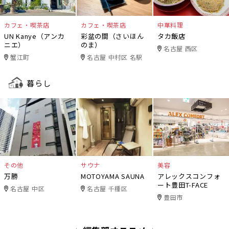
カフェ・喫茶店
カフェ・喫茶店
中華料理
UN Kanye（アンカ
彩盆の間（さいほん
タカ飯店
ニエ）
のま）
名古屋 西区
蟹江町
名古屋 中村区 名駅
暮らし
その他
サウナ
美容
万勝
MOTOYAMA SAUNA
アレックスコンフォ
ート豊田T-FACE
名古屋 中区
名古屋 千種区
豊田市