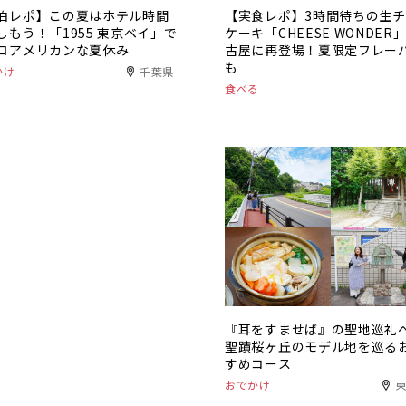
泊レポ】この夏はホテル時間
【実食レポ】3時間待ちの生
しもう！「1955 東京ベイ」で
ケーキ「CHEESE WONDER
ロアメリカンな夏休み
古屋に再登場！夏限定フレー
も
かけ
千葉県
食べる
『耳をすませば』の聖地巡礼
聖蹟桜ヶ丘のモデル地を巡る
すめコース
おでかけ