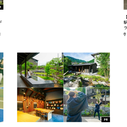
R
リ
デ
都
PR