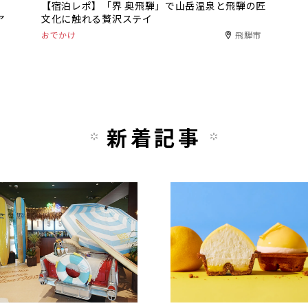
【宿泊レポ】「界 奥飛騨」で山岳温泉と飛騨の匠
ア
文化に触れる贅沢ステイ
おでかけ
飛騨市
新着記事