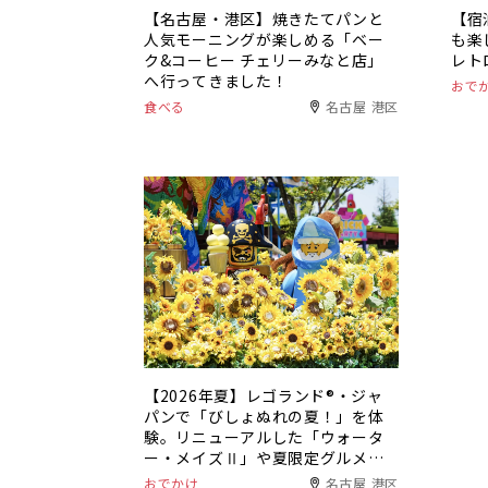
【名古屋・港区】焼きたてパンと
【宿
人気モーニングが楽しめる「ベー
も楽
ク&コーヒー チェリーみなと店」
レト
へ行ってきました！
おで
食べる
名古屋 港区
【2026年夏】レゴランド®・ジャ
パンで「びしょぬれの夏！」を体
験。リニューアルした「ウォータ
ー・メイズⅡ」や夏限定グルメも
登場
おでかけ
名古屋 港区