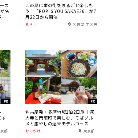
チーズ
この夏は栄の街をまるごと楽しも
」が名
う！「POP IS YOU SAKAE26」が7
バー
月22日から開催
暮らし
名古屋 中区栄
PR
PR
へ！
名古屋発・多摩地域1泊2日旅｜深
おす
大寺と門前町で楽しむ、そばグル
メと癒やしの週末モデルコース
東京都
おでかけ
東京都