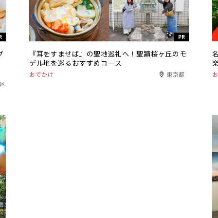
R
PR
グ
『耳をすませば』の聖地巡礼へ！聖蹟桜ヶ丘のモ
デル地を巡るおすすめコース
おでかけ
東京都
港区