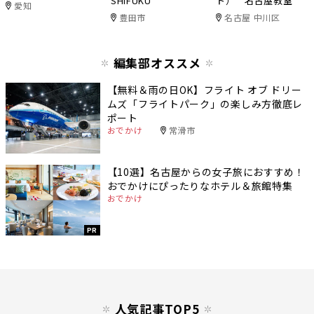
SHIFUKU
ト） 名古屋教室
愛知
豊田市
名古屋 中川区
編集部オススメ
【無料＆雨の日OK】フライト オブ ドリー
ムズ「フライトパーク」の楽しみ方徹底レ
ポート
おでかけ
常滑市
【10選】名古屋からの女子旅におすすめ！
おでかけにぴったりなホテル＆旅館特集
おでかけ
PR
人気記事TOP5