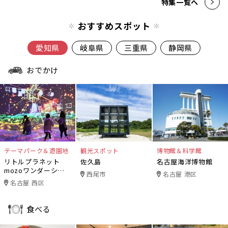
特集一覧へ
おすすめスポット
愛知県
岐阜県
三重県
静岡県
おでかけ
テーマパーク＆遊園地
観光スポット
博物館＆科学館
リトルプラネット
佐久島
名古屋海洋博物館
mozoワンダーシテ
西尾市
名古屋 港区
ィ
名古屋 西区
食べる