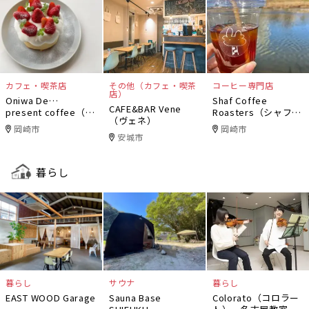
カフェ・喫茶店
その他（カフェ・喫茶
コーヒー専門店
店）
Oniwa De…
Shaf Coffee
CAFE&BAR Vene
present coffee（オ
Roasters（シャフコ
（ヴェネ）
ニワデ）
ーヒーロースター
岡崎市
岡崎市
ズ）
安城市
暮らし
暮らし
サウナ
暮らし
EAST WOOD Garage
Sauna Base
Colorato（コロラー