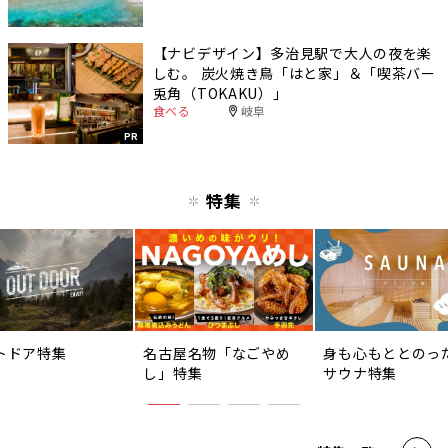
【ナビデザイン】多治見駅で大人の夜を楽
しむ。 炭火焼き鳥「はと家」＆「喫茶バー
兎角（TOKAKU）」
食べる
岐阜
PR
特集
トドア特集
名古屋名物「なごやめ
身も心もととのっ
し」特集
サウナ特集