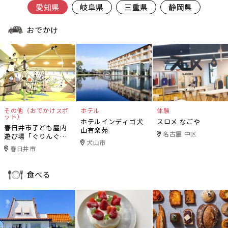
愛知県
岐阜県
三重県
静岡県
おでかけ
その他（おでかけスポ
ホテル
体験
ット）
ホテルインディゴ犬
スロメ なごや
春日井市子ども屋内
山有楽苑
名古屋 中区
遊び場「ぐりんぐり
犬山市
ん」
春日井市
食べる