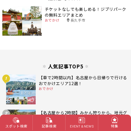
チケットなしでも楽しめる！ジブリパーク
の無料エリアまとめ
おでかけ
長久手市
人気記事TOP5
【車で2時間以内】名古屋から日帰りで行ける
1
おでかけエリア12選！
おでかけ
【名古屋から2時間】みかん狩りから、地元グ
2
ルメに現代アートまで。秋〜冬におすすめ！
南伊勢町をまるっと楽しむ日帰りプラン
スポット検索
記事検索
特集
EVENT & NEWS
おでかけ
三重