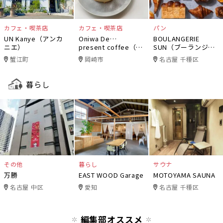
カフェ・喫茶店
カフェ・喫茶店
パン
UN Kanye（アンカ
Oniwa De…
BOULANGERIE
ニエ）
present coffee（オ
SUN（ブーランジェ
ニワデ）
リー・サン）
蟹江町
岡崎市
名古屋 千種区
暮らし
その他
暮らし
サウナ
万勝
EAST WOOD Garage
MOTOYAMA SAUNA
名古屋 中区
愛知
名古屋 千種区
編集部オススメ