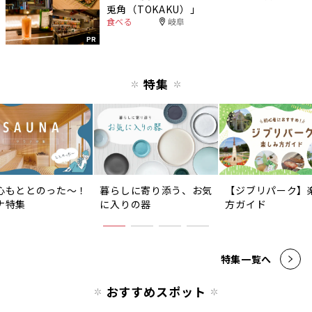
兎角（TOKAKU）」
食べる
岐阜
PR
特集
心もととのった〜！
暮らしに寄り添う、お気
【ジブリパーク】
ナ特集
に入りの器
方ガイド
特集一覧へ
おすすめスポット