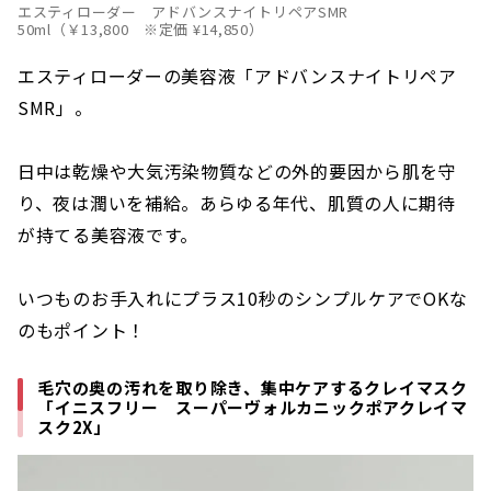
エスティローダー アドバンスナイトリペアSMR
50ml（￥13,800 ※定価 ¥14,850）
エスティローダーの美容液「アドバンスナイトリペア
SMR」。
日中は乾燥や大気汚染物質などの外的要因から肌を守
り、夜は潤いを補給。あらゆる年代、肌質の人に期待
が持てる美容液です。
いつものお手入れにプラス10秒のシンプルケアでOKな
のもポイント！
毛穴の奥の汚れを取り除き、集中ケアするクレイマスク
「イニスフリー スーパーヴォルカニックポアクレイマ
スク2X」