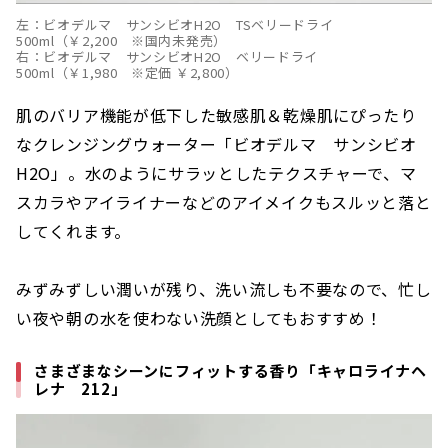
左：ビオデルマ サンシビオH2O TSベリードライ
500ml（￥2,200 ※国内未発売）
右：ビオデルマ サンシビオH2O ベリードライ
500ml（￥1,980 ※定価 ￥2,800）
肌のバリア機能が低下した敏感肌＆乾燥肌にぴったり
なクレンジングウォーター「ビオデルマ サンシビオ
H2O」。水のようにサラッとしたテクスチャーで、マ
スカラやアイライナーなどのアイメイクもスルッと落と
してくれます。
みずみずしい潤いが残り、洗い流しも不要なので、忙し
い夜や朝の水を使わない洗顔としてもおすすめ！
さまざまなシーンにフィットする香り「キャロライナヘ
レナ 212」