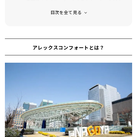
ドレーティング コンセントレート」
数滴で肌感が変わる！「ランコム ジェニフィ
ックアドバンストＮ」
25度に曲がったブラシがまつ毛にフィット！
「ランコム グランディオーズ ウォータープル
ーフ」
アレックスコンフォートとは？
いつものお手入れにプラス10秒のシンプルケア
「エスティローダー アドバンスナイトリペア
SMR」
毛穴の奥の汚れを取り除き、集中ケアするクレ
イマスク「イニスフリー スーパーヴォルカニ
ックポアクレイマスク2X」
水のようにサラッとしたクレンジングウォータ
ー「ビオデルマ サンシビオH2O」
さまざまなシーンにフィットする香り「キャロ
ライナヘレナ 212」
オードパルファムの香りがそのままハンドクリ