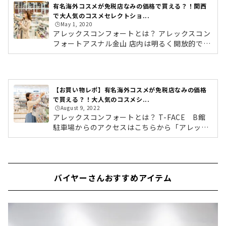
有名海外コスメが免税店なみの価格で買える？！関西
で大人気のコスメセレクトショ...
🕒️May 1, 2020
アレックスコンフォートとは？ アレックスコン
フォートアスナル金山 店内は明るく開放的で、
訪れやすい雰囲気 有名海外コスメがずらり！ア
レックスコンフォートは、関西を中心に8店舗
展開している大人気のコスメセレクトショッ
プ。CHANELやクリニーク・ランコム・ロクシ
【お買い物レポ】有名海外コスメが免税店なみの価格
タン・RMKなど、バイヤーがセレクトした大人
で買える？！大人気のコスメシ...
気の海外コスメが並びます。独自の仕入れルー
🕒️August 9, 2022
トにより、免税店なみの価格で購入できるアイ
アレックスコンフォートとは？ T-FACE B館
テムも豊富にそろいます！海外コスメだけでな
駐車場からのアクセスはこちらから「アレック
く、国内のスキンケアブランドやコスメブラン
スコンフォート 豊田T-FACE」がオープンした
ド、食品や雑貨も取り扱っているので、...
のは、豊田駅西にあるファッションビルT-FAC
EのB館6F。T-FACEは「豊田市駅」から徒歩1
分とアクセス抜群！通勤や通学の途中にも、訪
バイヤーさんおすすめアイテム
れやすいですよね。▼公共交通機関の場合・地
下鉄鶴舞線「豊田市駅行き」で、「豊田市駅」
下車 徒歩1分・名鉄豊田線「豊田市駅行き」
で、「豊田市駅」下車 徒歩1分・名鉄三河線
「豊田市方面猿投行き」で、「豊田市駅」下