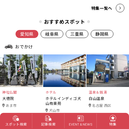
特集一覧へ
おすすめスポット
愛知県
岐阜県
三重県
静岡県
おでかけ
神社仏閣
ホテル
温泉＆銭湯
大徳院
ホテルインディゴ犬
白山温泉
山有楽苑
あま市
名古屋 西区
犬山市
スポット検索
記事検索
特集
食べる
EVENT & NEWS