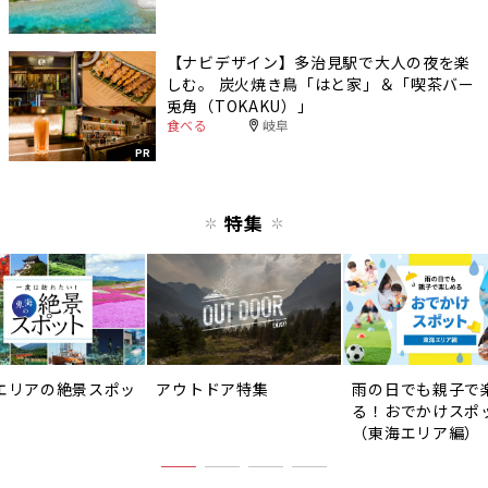
【ナビデザイン】多治見駅で大人の夜を楽
しむ。 炭火焼き鳥「はと家」＆「喫茶バー
兎角（TOKAKU）」
食べる
岐阜
PR
特集
エリアの絶景スポッ
アウトドア特集
雨の日でも親子で
る！おでかけスポ
（東海エリア編）