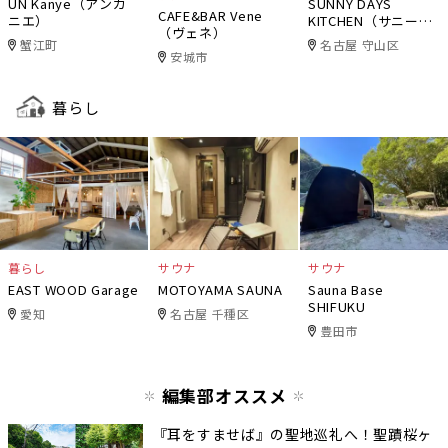
UN Kanye（アンカ
SUNNY DAYS
CAFE&BAR Vene
ニエ）
KITCHEN（サニーデ
（ヴェネ）
イズキッチン）
蟹江町
名古屋 守山区
安城市
暮らし
暮らし
サウナ
サウナ
EAST WOOD Garage
MOTOYAMA SAUNA
Sauna Base
SHIFUKU
愛知
名古屋 千種区
豊田市
編集部オススメ
『耳をすませば』の聖地巡礼へ！聖蹟桜ヶ