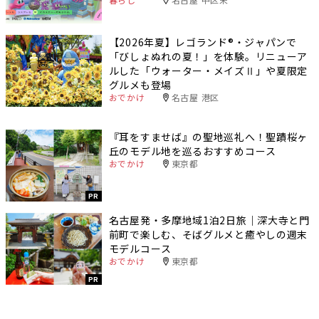
【2026年夏】レゴランド®・ジャパンで
「びしょぬれの夏！」を体験。リニューア
ルした「ウォーター・メイズⅡ」や夏限定
グルメも登場
おでかけ
名古屋 港区
『耳をすませば』の聖地巡礼へ！聖蹟桜ヶ
丘のモデル地を巡るおすすめコース
おでかけ
東京都
PR
名古屋発・多摩地域1泊2日旅｜深大寺と門
前町で楽しむ、そばグルメと癒やしの週末
モデルコース
おでかけ
東京都
PR