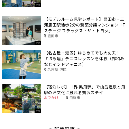
PR
【モデルルーム見学レポート】豊田市・三
河豊田駅徒歩2分の新築分譲マンション「T
ステージ フラッグス・ザ・トヨタ」
豊田市
PR
【名古屋・港区】はじめてでも大丈夫！
『ほめ達』テニスレッスンを体験（邦和み
なとインドアテニス）
名古屋 港区
【宿泊レポ】「界 奥飛騨」で山岳温泉と飛
騨の匠文化に触れる贅沢ステイ
おでかけ
飛騨市
PR