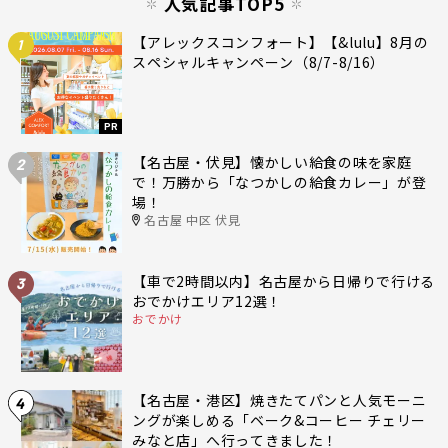
人気記事TOP5
【アレックスコンフォート】【&lulu】8月の
1
スペシャルキャンペーン（8/7-8/16）
PR
【名古屋・伏見】懐かしい給食の味を家庭
2
で！万勝から「なつかしの給食カレー」が登
場！
名古屋 中区 伏見
【車で2時間以内】名古屋から日帰りで行ける
3
おでかけエリア12選！
おでかけ
【名古屋・港区】焼きたてパンと人気モーニ
4
ングが楽しめる「ベーク&コーヒー チェリー
みなと店」へ行ってきました！