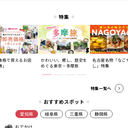
特集
価格で買えるお店
かわいい、癒し、歴史を
名古屋名物「なご
勝」
めぐる東京・多摩旅
し」特集
特集一覧へ
おすすめスポット
愛知県
岐阜県
三重県
静岡県
おでかけ