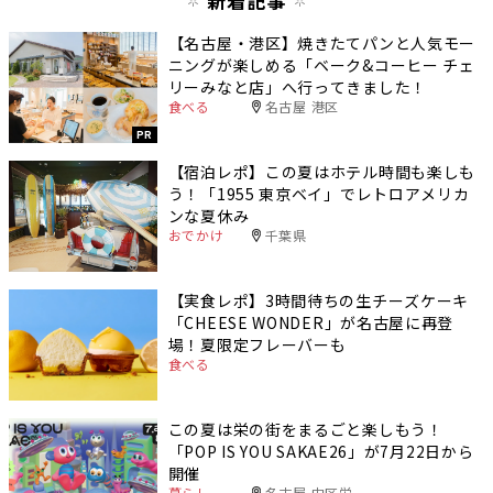
新着記事
【名古屋・港区】焼きたてパンと人気モー
ニングが楽しめる「ベーク&コーヒー チェ
リーみなと店」へ行ってきました！
食べる
名古屋 港区
PR
【宿泊レポ】この夏はホテル時間も楽しも
う！「1955 東京ベイ」でレトロアメリカ
ンな夏休み
おでかけ
千葉県
【実食レポ】3時間待ちの生チーズケーキ
「CHEESE WONDER」が名古屋に再登
場！夏限定フレーバーも
食べる
この夏は栄の街をまるごと楽しもう！
「POP IS YOU SAKAE26」が7月22日から
開催
暮らし
名古屋 中区栄