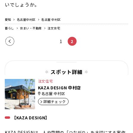
いでしょうか。
愛知
名古屋中村区
名古屋 中村区
暮らし
住まい・不動産
注文住宅
前の
1
2
ペー
ジ
スポット詳細
注文住宅
KAZA DESIGN 中村店
名古屋 中村区
詳細チェック
【KAZA DESIGN】
KAZA DESIGNは、人や空間の「つながり」を大切にする家作