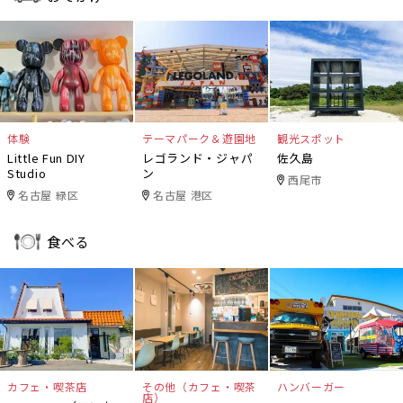
体験
テーマパーク＆遊園地
観光スポット
Little Fun DIY
レゴランド・ジャパ
佐久島
Studio
ン
西尾市
名古屋 緑区
名古屋 港区
食べる
カフェ・喫茶店
その他（カフェ・喫茶
ハンバーガー
店）