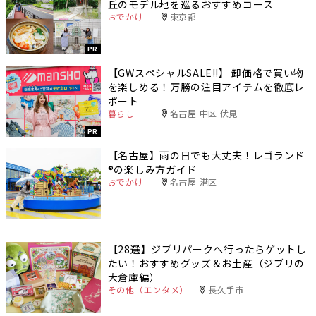
丘のモデル地を巡るおすすめコース
おでかけ
東京都
PR
【GWスペシャルSALE‼︎】 卸価格で買い物
を楽しめる！万勝の注目アイテムを徹底レ
ポート
暮らし
名古屋 中区 伏見
PR
【名古屋】雨の日でも大丈夫！レゴランド
®️の楽しみ方ガイド
おでかけ
名古屋 港区
【28選】ジブリパークへ行ったらゲットし
たい！おすすめグッズ＆お土産（ジブリの
大倉庫編）
その他（エンタメ）
長久手市