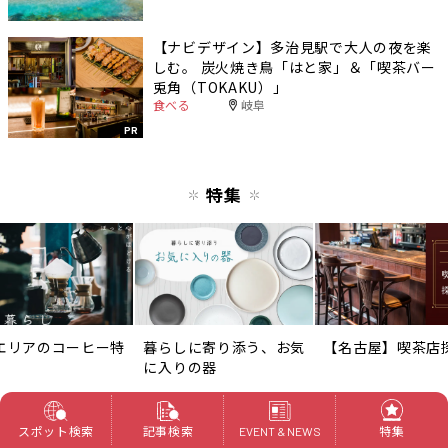
【ナビデザイン】多治見駅で大人の夜を楽
しむ。 炭火焼き鳥「はと家」＆「喫茶バー
兎角（TOKAKU）」
食べる
岐阜
PR
特集
エリアのコーヒー特
暮らしに寄り添う、お気
【名古屋】喫茶店
に入りの器
スポット検索
記事検索
特集
EVENT & NEWS
特集一覧へ