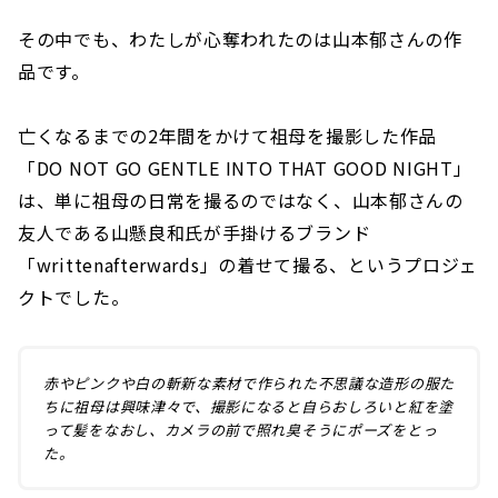
その中でも、わたしが心奪われたのは山本郁さんの作
品です。
亡くなるまでの2年間をかけて祖母を撮影した作品
「DO NOT GO GENTLE INTO THAT GOOD NIGHT」
は、単に祖母の日常を撮るのではなく、山本郁さんの
友人である山懸良和氏が手掛けるブランド
「writtenafterwards」の着せて撮る、というプロジェ
クトでした。
赤やピンクや白の斬新な素材で作られた不思議な造形の服た
ちに祖母は興味津々で、撮影になると自らおしろいと紅を塗
って髪をなおし、カメラの前で照れ臭そうにポーズをとっ
た。