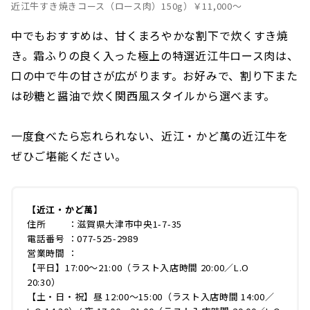
近江牛すき焼きコース（ロース肉）150g）￥11,000〜
中でもおすすめは、甘くまろやかな割下で炊くすき焼
き。霜ふりの良く入った極上の特選近江牛ロース肉は、
口の中で牛の甘さが広がります。お好みで、割り下また
は砂糖と醤油で炊く関西風スタイルから選べます。
一度食べたら忘れられない、近江・かど萬の近江牛を
ぜひご堪能ください。
【近江・かど萬】
住所 ：滋賀県大津市中央1-7-35
電話番号 ：077-525-2989
営業時間 ：
【平日】17:00～21:00（ラスト入店時間 20:00／L.O
20:30）
【土・日・祝】昼 12:00〜15:00（ラスト入店時間 14:00／