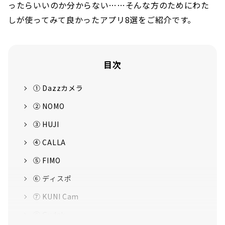
ったらいいのか分からない……そんな方のためにわた
しが使ってみて良かったアプリ8選をご紹介です。
目次
① Dazzカメラ
② NOMO
③ HUJI
④ CALLA
⑤ FIMO
⑥ ディスポ
⑦ KUNI Cam
⑧ Gudak