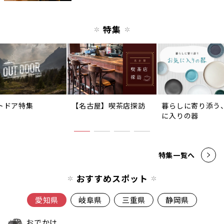
特集
トドア特集
【名古屋】喫茶店探訪
暮らしに寄り添う
に入りの器
特集一覧へ
おすすめスポット
愛知県
岐阜県
三重県
静岡県
おでかけ