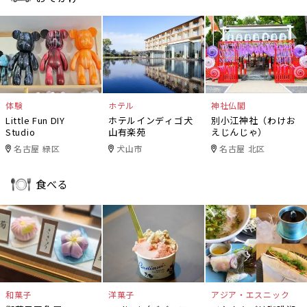
体験
ホテル
神社仏閣
Little Fun DIY
ホテルインディゴ犬
別小江神社（わけお
Studio
山有楽苑
えじんじゃ）
名古屋 緑区
犬山市
名古屋 北区
食べる
和菓子
洋菓子
アジア・エスニック