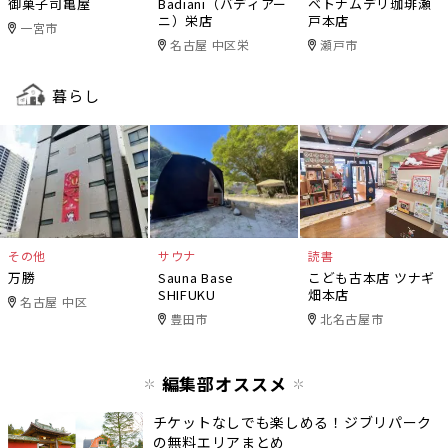
御菓子司亀屋
Badiani（バディアー
ベトナムデリ珈琲瀬
ニ）栄店
戸本店
一宮市
名古屋 中区栄
瀬戸市
暮らし
その他
サウナ
読書
万勝
Sauna Base
こども古本店 ツナギ
SHIFUKU
畑本店
名古屋 中区
豊田市
北名古屋市
編集部オススメ
チケットなしでも楽しめる！ジブリパーク
の無料エリアまとめ