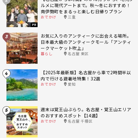
ルメに現代アートまで。秋〜冬におすすめ！
南伊勢町をまるっと楽しむ日帰りプラン
おでかけ
三重
PR
お気に入りのアンティークに出会える場所。
3
日本最大級のアンティークモール「アンティ
ークマーケット吹上」
暮らし
名古屋 東区
【2025年最新版】名古屋から車で2時間半以
4
内で行ける避暑地特集！32選
おでかけ
愛知
週末は覚王山ぶらり。名古屋・覚王山エリア
5
のおすすめスポット【14選】
おでかけ
名古屋 千種区