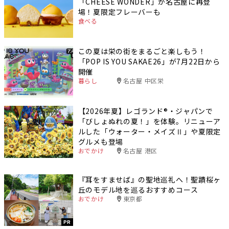
「CHEESE WONDER」が名古屋に再登
場！夏限定フレーバーも
食べる
この夏は栄の街をまるごと楽しもう！
「POP IS YOU SAKAE26」が7月22日から
開催
暮らし
名古屋 中区栄
【2026年夏】レゴランド®・ジャパンで
「びしょぬれの夏！」を体験。リニューア
ルした「ウォーター・メイズⅡ」や夏限定
グルメも登場
おでかけ
名古屋 港区
『耳をすませば』の聖地巡礼へ！聖蹟桜ヶ
丘のモデル地を巡るおすすめコース
おでかけ
東京都
PR