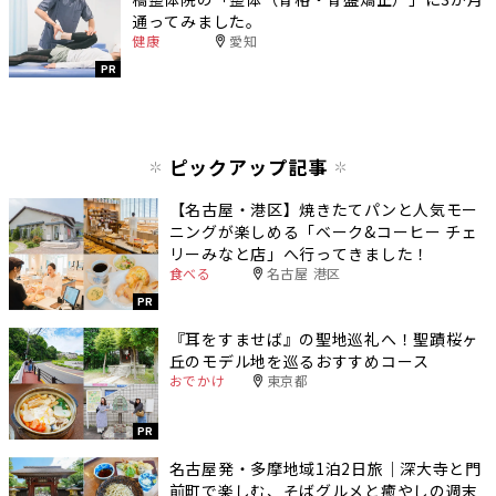
通ってみました。
健康
愛知
PR
ピックアップ記事
【名古屋・港区】焼きたてパンと人気モー
ニングが楽しめる「ベーク&コーヒー チェ
リーみなと店」へ行ってきました！
食べる
名古屋 港区
PR
『耳をすませば』の聖地巡礼へ！聖蹟桜ヶ
丘のモデル地を巡るおすすめコース
おでかけ
東京都
PR
名古屋発・多摩地域1泊2日旅｜深大寺と門
前町で楽しむ、そばグルメと癒やしの週末