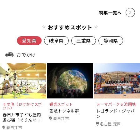
特集一覧へ
おすすめスポット
愛知県
岐阜県
三重県
静岡県
おでかけ
その他（おでかけスポ
観光スポット
テーマパーク＆遊園地
ット）
愛岐トンネル群
レゴランド・ジャパ
春日井市子ども屋内
ン
春日井市
遊び場「ぐりんぐり
名古屋 港区
ん」
春日井市