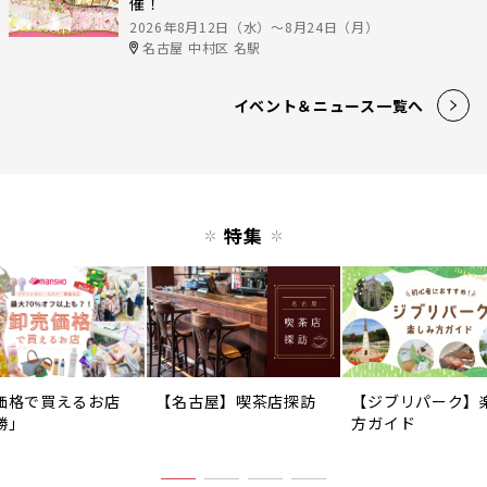
催！
2026年8月12日（水）〜8月24日（月）
名古屋 中村区 名駅
イベント＆ニュース一覧へ
特集
価格で買えるお店
【名古屋】喫茶店探訪
【ジブリパーク】
勝」
方ガイド