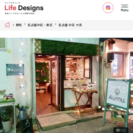
Menu
Home
愛知
名古屋中区・東区
名古屋 中区 大須
01
02