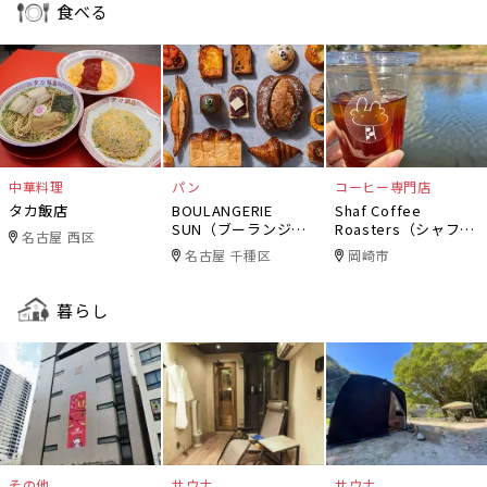
食べる
中華料理
パン
コーヒー専門店
タカ飯店
BOULANGERIE
Shaf Coffee
SUN（ブーランジェ
Roasters（シャフコ
名古屋 西区
リー・サン）
ーヒーロースター
名古屋 千種区
岡崎市
ズ）
暮らし
その他
サウナ
サウナ