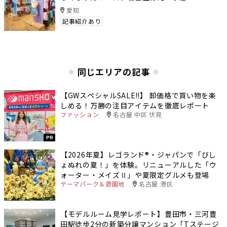
愛知
記事紹介あり
同じエリアの記事
【GWスペシャルSALE‼︎】 卸価格で買い物を楽
しめる！万勝の注目アイテムを徹底レポート
ファッション
名古屋 中区 伏見
PR
【2026年夏】レゴランド®・ジャパンで「びし
ょぬれの夏！」を体験。リニューアルした「ウ
ォーター・メイズⅡ」や夏限定グルメも登場
テーマパーク＆遊園地
名古屋 港区
【モデルルーム見学レポート】豊田市・三河豊
田駅徒歩2分の新築分譲マンション「Tステージ