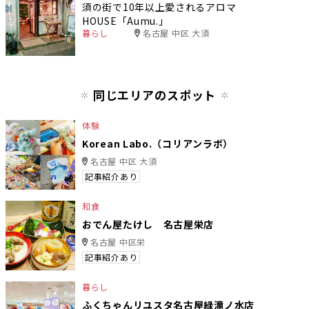
須の街で10年以上愛されるアロマ
HOUSE「Aumu.」
暮らし
名古屋 中区 大須
同じエリアのスポット
体験
Korean Labo.（コリアンラボ）
名古屋 中区 大須
記事紹介あり
和食
おでん屋たけし 名古屋栄店
名古屋 中区栄
記事紹介あり
暮らし
ふくちゃんリユスタ名古屋緑滝ノ水店