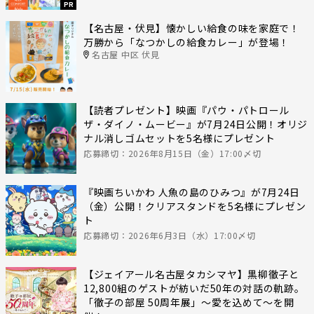
PR
【名古屋・伏見】懐かしい給食の味を家庭で！
万勝から「なつかしの給食カレー」が登場！
名古屋 中区 伏見
【読者プレゼント】映画『パウ・パトロール
ザ・ダイノ・ムービー』が7月24日公開！オリジ
ナル消しゴムセットを5名様にプレゼント
応募締切：2026年8月15日（金）17:00〆切
『映画ちいかわ 人魚の島のひみつ』が7月24日
（金）公開！クリアスタンドを5名様にプレゼン
ト
応募締切：2026年6月3日（水）17:00〆切
【ジェイアール名古屋タカシマヤ】黒柳徹子と
12,800組のゲストが紡いだ50年の対話の軌跡。
「徹子の部屋 50周年展」～愛を込めて～を開