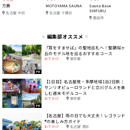
万勝
MOTOYAMA SAUNA
Sauna Base
SHIFUKU
名古屋 中区
名古屋 千種区
豊田市
編集部オススメ
『耳をすませば』の聖地巡礼へ！聖蹟桜ヶ
丘のモデル地を巡るおすすめコース
おでかけ
東京都
PR
【1日目】名古屋発・多摩地域1泊2日旅｜
サンリオピューロランドと立川グルメを楽
しむ週末モデルコース
おでかけ
東京都
PR
【名古屋】雨の日でも大丈夫！レゴランド
®️の楽しみ方ガイド
おでかけ
名古屋 港区