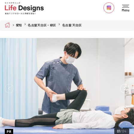
Menu
Home
愛知
名古屋天白区・緑区
名古屋 天白区
01
04
PR