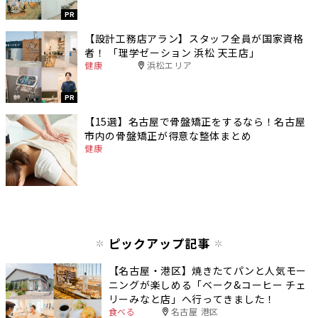
PR
【設計工務店アラン】スタッフ全員が国家資格
者！ 「理学ゼーション 浜松 天王店」
健康
浜松エリア
PR
【15選】名古屋で骨盤矯正をするなら！名古屋
市内の骨盤矯正が得意な整体まとめ
健康
ピックアップ記事
【名古屋・港区】焼きたてパンと人気モー
ニングが楽しめる「ベーク&コーヒー チェ
リーみなと店」へ行ってきました！
食べる
名古屋 港区