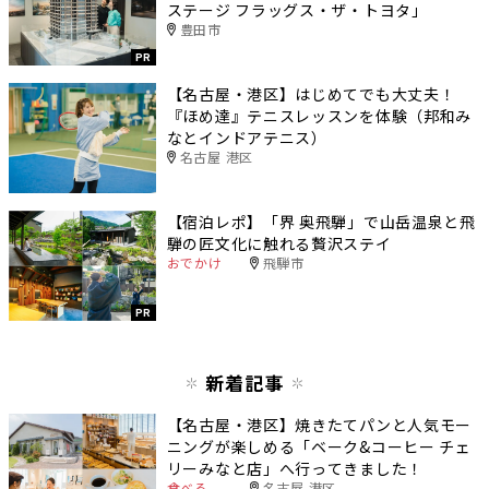
ステージ フラッグス・ザ・トヨタ」
豊田市
PR
【名古屋・港区】はじめてでも大丈夫！
『ほめ達』テニスレッスンを体験（邦和み
なとインドアテニス）
名古屋 港区
【宿泊レポ】「界 奥飛騨」で山岳温泉と飛
騨の匠文化に触れる贅沢ステイ
おでかけ
飛騨市
PR
新着記事
【名古屋・港区】焼きたてパンと人気モー
ニングが楽しめる「ベーク&コーヒー チェ
リーみなと店」へ行ってきました！
食べる
名古屋 港区