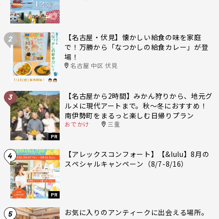
【名古屋・伏見】懐かしい給食の味を家庭
2
で！万勝から「なつかしの給食カレー」が登
場！
名古屋 中区 伏見
【名古屋から2時間】みかん狩りから、地元グ
3
ルメに現代アートまで。秋〜冬におすすめ！
南伊勢町をまるっと楽しむ日帰りプラン
おでかけ
三重
PR
【アレックスコンフォート】【&lulu】8月の
4
スペシャルキャンペーン（8/7-8/16）
PR
お気に入りのアンティークに出会える場所。
5