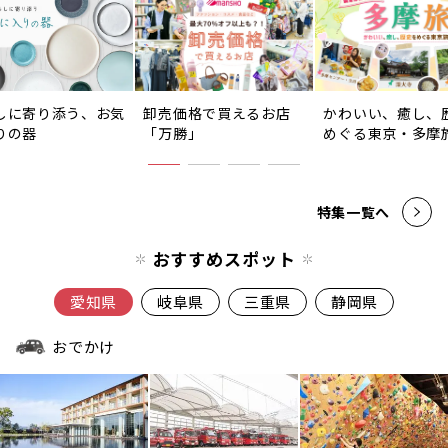
しに寄り添う、お気
卸売価格で買えるお店
かわいい、癒し、
りの器
「万勝」
めぐる東京・多摩
特集一覧へ
おすすめスポット
愛知県
岐阜県
三重県
静岡県
おでかけ