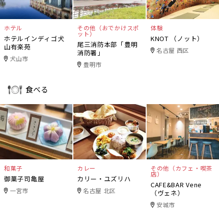
ホテル
その他（おでかけスポ
体験
ット）
ホテルインディゴ犬
KNOT （ノット）
尾三消防本部「豊明
山有楽苑
名古屋 西区
消防署」
犬山市
豊明市
食べる
和菓子
カレー
その他（カフェ・喫茶
店）
御菓子司亀屋
カリー・ユズリハ
CAFE&BAR Vene
一宮市
名古屋 北区
（ヴェネ）
安城市