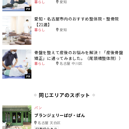
暮らし
愛知
PR
愛知・名古屋市内のおすすめ整体院・整骨院
【21選】
暮らし
愛知
骨盤を整えて産後のお悩みを解決！「産後骨盤
矯正」に通ってみました。（尾頭橋整体院））
暮らし
名古屋 中川区
PR
同じエリアのスポット
パン
ブランジェリーぱぴ・ぱん
名古屋 天白区
記事紹介あり