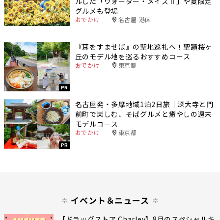
ルした「ウォーター・メイズⅡ」や夏限定
グルメも登場
おでかけ
名古屋 港区
『耳をすませば』の聖地巡礼へ！聖蹟桜ヶ
丘のモデル地を巡るおすすめコース
おでかけ
東京都
PR
名古屋発・多摩地域1泊2日旅｜深大寺と門
前町で楽しむ、そばグルメと癒やしの週末
モデルコース
おでかけ
東京都
PR
イベント＆ニュース
【ドラッグストア Charley】8月のスペシャルキ