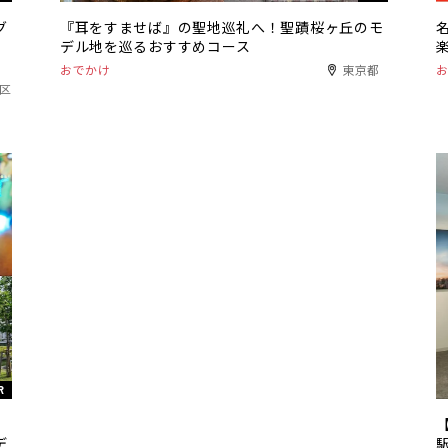
グ
『耳をすませば』の聖地巡礼へ！聖蹟桜ヶ丘のモ
デル地を巡るおすすめコース
おでかけ
東京都
港区
R
リ
デ