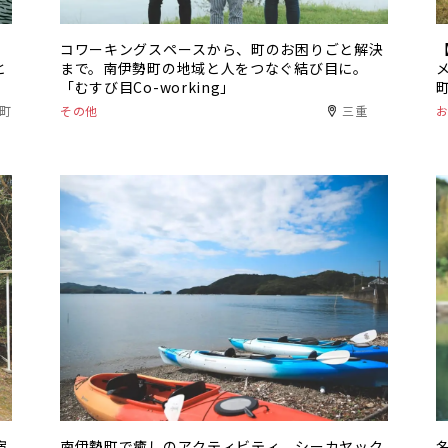
ト
コワーキングスペースから、町のお困りごと解決
と
まで。南伊勢町の地域と人をつなぐ結び目に。
「むすび目Co-working」
町
その他
三重
宿
南伊勢町で癒しのアクティビティ、シーカヤック