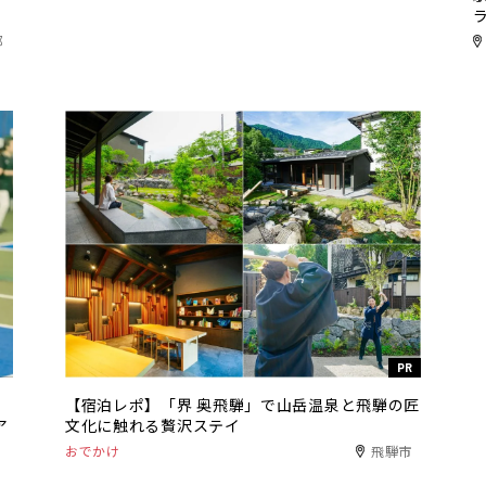
都
PR
【宿泊レポ】「界 奥飛騨」で山岳温泉と飛騨の匠
ア
文化に触れる贅沢ステイ
おでかけ
飛騨市