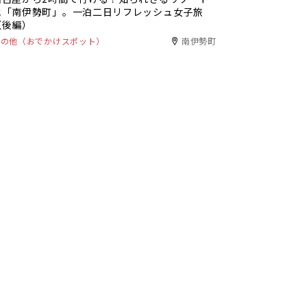
地「南伊勢町」。一泊二日リフレッシュ女子旅
（後編）
その他（おでかけスポット）
南伊勢町