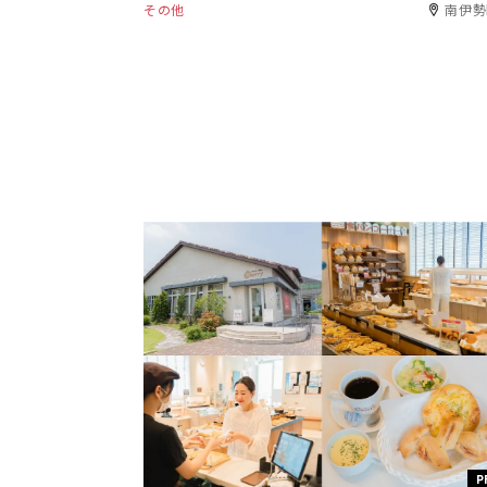
その他
南伊勢
P