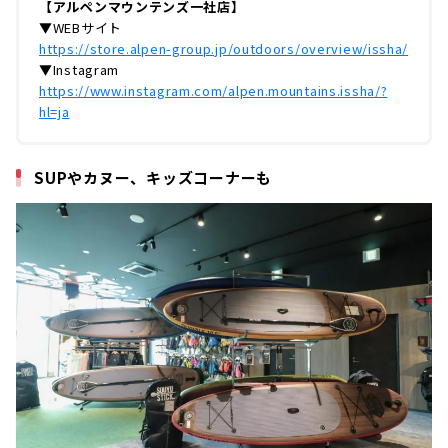
【アルペンマウンテンズ一社店】
▼WEBサイト
https://store.alpen-group.jp/outdoors/overview/issha/
▼Instagram
https://www.instagram.com/alpen.mountains.issha/?
hl=ja
SUPやカヌー、キッズコーナーも