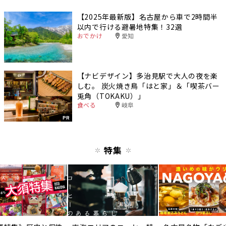
【2025年最新版】名古屋から車で2時間半
以内で行ける避暑地特集！32選
おでかけ
愛知
【ナビデザイン】多治見駅で大人の夜を楽
しむ。 炭火焼き鳥「はと家」＆「喫茶バー
兎角（TOKAKU）」
食べる
岐阜
PR
特集