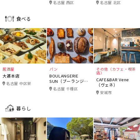
ィ
名古屋 西区
名古屋 北区
食べる
居酒屋
パン
その他（カフェ・喫茶
店）
大甚本店
BOULANGERIE
CAFE&BAR Vene
SUN（ブーランジェ
名古屋 中区栄
（ヴェネ）
リー・サン）
名古屋 千種区
安城市
暮らし