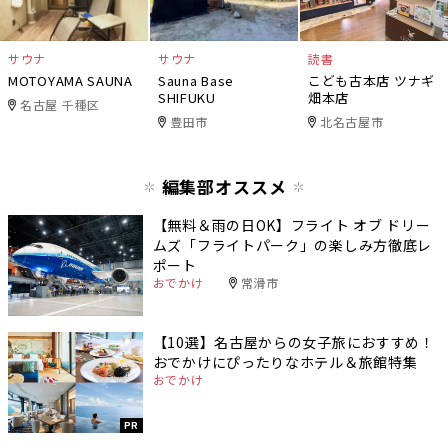
サウナ
サウナ
読書
MOTOYAMA SAUNA
Sauna Base
こども古本店 ツナギ
SHIFUKU
畑本店
名古屋 千種区
豊田市
北名古屋市
編集部オススメ
【無料＆雨の日OK】フライト オブ ドリー
ムズ「フライトパーク」の楽しみ方徹底レ
ポート
おでかけ
常滑市
【10選】名古屋からの女子旅におすすめ！
おでかけにぴったりなホテル＆旅館特集
おでかけ
PR