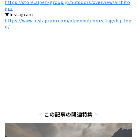
https://store.alpen-group.jp/outdoors/overview/aichito
go/
▼Instagram
https://www.instagram.com/alpenoutdoors.flagship.tog
o/
この記事の関連特集