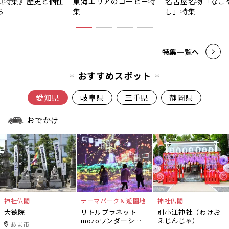
須特集》歴史と個性
東海エリアのコーヒー特
名古屋名物「なご
ち
集
し」特集
特集一覧へ
おすすめスポット
愛知県
岐阜県
三重県
静岡県
おでかけ
神社仏閣
テーマパーク＆遊園地
神社仏閣
大徳院
リトルプラネット
別小江神社（わけお
mozoワンダーシテ
えじんじゃ）
あま市