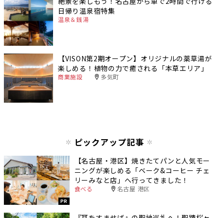
絶景を楽しもう！名古屋から車で2時間で行ける
日帰り温泉宿特集
温泉＆銭湯
【VISON第2期オープン】オリジナルの薬草湯が
楽しめる！植物の力で癒される「本草エリア」
商業施設
多気町
ピックアップ記事
【名古屋・港区】焼きたてパンと人気モー
ニングが楽しめる「ベーク&コーヒー チェ
リーみなと店」へ行ってきました！
食べる
名古屋 港区
PR
『耳をすませば』の聖地巡礼へ！聖蹟桜ヶ