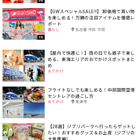
PR
【GWスペシャルSALE‼︎】 卸価格で買い物
を楽しめる！万勝の注目アイテムを徹底レ
ポート
暮らし
名古屋 中区 伏見
PR
【屋内で快適に！】雨の日でも親子で楽し
める、東海エリアのおでかけスポットまと
め
おでかけ
フライトなしでも楽しめる！中部国際空港
セントレアの過ごし方
おでかけ
常滑市
【28選】ジブリパークへ行ったらゲットし
たい！おすすめグッズ＆お土産（ジブリの
大倉庫編）