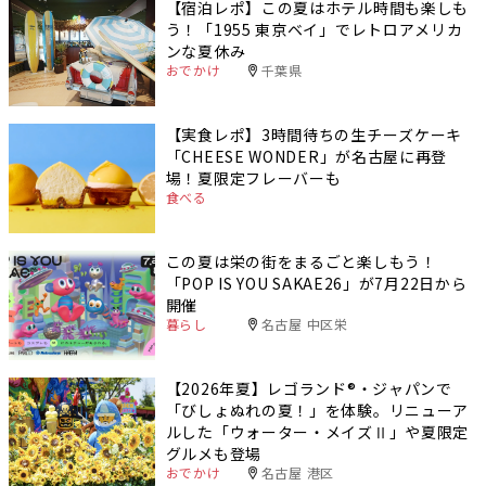
【宿泊レポ】この夏はホテル時間も楽しも
う！「1955 東京ベイ」でレトロアメリカ
ンな夏休み
おでかけ
千葉県
【実食レポ】3時間待ちの生チーズケーキ
「CHEESE WONDER」が名古屋に再登
場！夏限定フレーバーも
食べる
この夏は栄の街をまるごと楽しもう！
「POP IS YOU SAKAE26」が7月22日から
開催
暮らし
名古屋 中区栄
【2026年夏】レゴランド®・ジャパンで
「びしょぬれの夏！」を体験。リニューア
ルした「ウォーター・メイズⅡ」や夏限定
グルメも登場
おでかけ
名古屋 港区