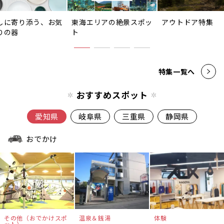
しに寄り添う、お気
東海エリアの絶景スポッ
アウトドア特集
りの器
ト
特集一覧へ
おすすめスポット
愛知県
岐阜県
三重県
静岡県
おでかけ
その他（おでかけスポ
温泉＆銭湯
体験
ット）