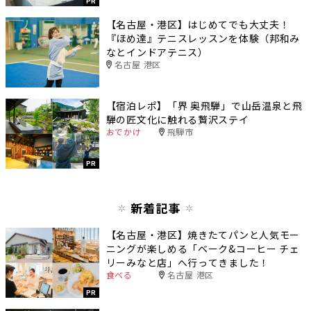
PR
【名古屋・港区】はじめてでも大丈夫！
『ほめ達』テニスレッスンを体験（邦和み
なとインドアテニス）
名古屋 港区
【宿泊レポ】「界 奥飛騨」で山岳温泉と飛
騨の匠文化に触れる贅沢ステイ
おでかけ
飛騨市
PR
新着記事
【名古屋・港区】焼きたてパンと人気モー
ニングが楽しめる「ベーク&コーヒー チェ
リーみなと店」へ行ってきました！
食べる
名古屋 港区
PR