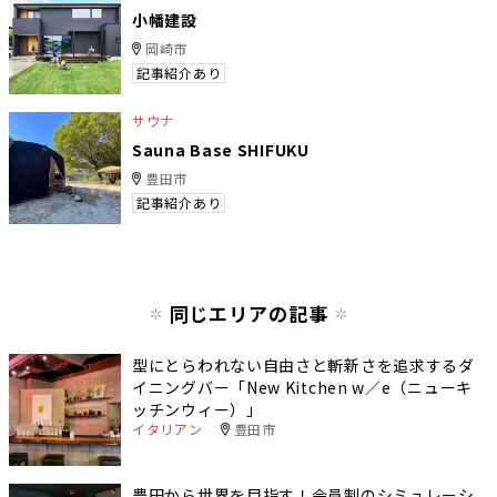
小幡建設
岡崎市
記事紹介あり
サウナ
Sauna Base SHIFUKU
豊田市
記事紹介あり
同じエリアの記事
型にとらわれない自由さと斬新さを追求するダ
イニングバー「New Kitchen w／e（ニューキ
ッチンウィー）」
イタリアン
豊田市
豊田から世界を目指す！会員制のシミュレーシ