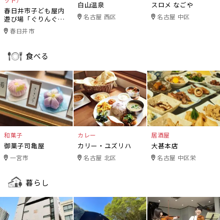
白山温泉
スロメ なごや
春日井市子ども屋内
名古屋 西区
名古屋 中区
遊び場「ぐりんぐり
ん」
春日井市
食べる
和菓子
カレー
居酒屋
御菓子司亀屋
カリー・ユズリハ
大甚本店
一宮市
名古屋 北区
名古屋 中区栄
暮らし