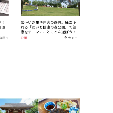
い！
広〜い芝生や充実の遊具。緑あふ
川環
れる「あいち健康の森公園」で健
康をテーマに、とことん遊ぼう！
務原市
公園
大府市