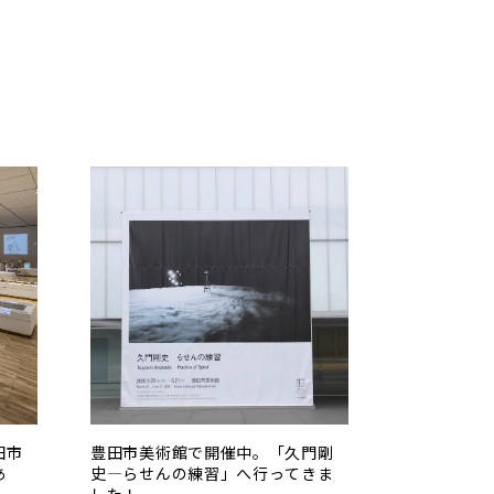
田市
豊田市美術館で開催中。「久門剛
あ
史―らせんの練習」へ行ってきま