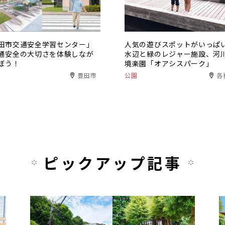
田市交通安全学習センター」
人気の遊びスポットがいっぱ
通安全の大切さを体験しなが
水辺と緑のレジャー施設、河
ぼう！
境楽園「オアシスパーク」
豊田市
公園
各
ピックアップ記事