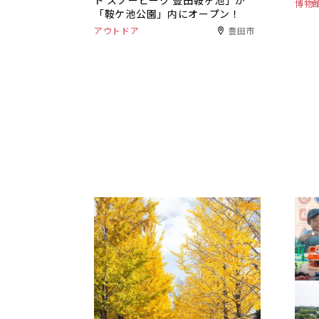
ド スノーピーク 豊田鞍ヶ池」が
博物
「鞍ケ池公園」内にオープン！
アウトドア
豊田市