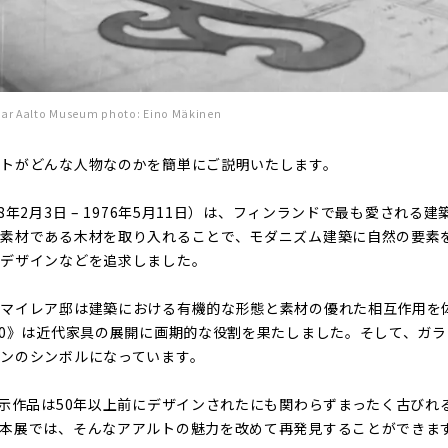
alto Museum photo: Eino Mäkinen
ルトがどんな人物なのかを簡単にご説明いたします。
8年2月3日 – 1976年5月11日）は、フィンランドで最も愛される
な素材である木材を取り入れることで、モダニズム建築に自然の要素
具デザインなどを追求しました。
マイレア邸は建築における有機的な形態と素材の優れた相互作用を体
60》は近代家具の展開に画期的な役割を果たしました。そして、ガ
ンのシンボルになっています。
展示作品は50年以上前にデザインされたにも関わらずまったく古びれ
本展では、そんなアアルトの魅力を改めて再発見することができま