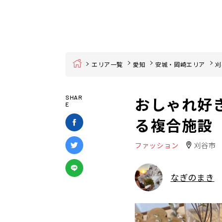
Home
エリア一覧
愛知
安城・岡崎エリア
刈
おしゃれ好
SHAR
E
る複合施設「E
ファッション
刈谷市
なぎのまき