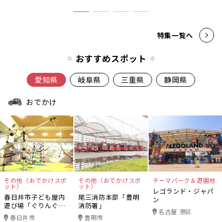
特集一覧へ
おすすめスポット
愛知県
岐阜県
三重県
静岡県
おでかけ
その他（おでかけスポ
その他（おでかけスポ
テーマパーク＆遊園地
ット）
ット）
レゴランド・ジャパ
春日井市子ども屋内
尾三消防本部「豊明
ン
遊び場「ぐりんぐり
消防署」
名古屋 港区
ん」
春日井市
豊明市