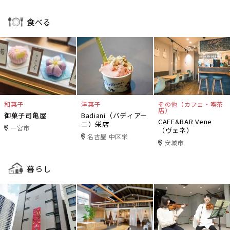
食べる
和菓子
洋菓子
その他（カフェ・喫茶
店）
御菓子司亀屋
Badiani（バディアー
CAFE&BAR Vene
ニ）栄店
一宮市
（ヴェネ）
名古屋 中区栄
安城市
暮らし