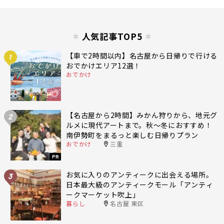
人気記事TOP5
【車で2時間以内】名古屋から日帰りで行ける
1
おでかけエリア12選！
おでかけ
【名古屋から2時間】みかん狩りから、地元グ
2
ルメに現代アートまで。秋〜冬におすすめ！
南伊勢町をまるっと楽しむ日帰りプラン
おでかけ
三重
PR
お気に入りのアンティークに出会える場所。
3
日本最大級のアンティークモール「アンティ
ークマーケット吹上」
暮らし
名古屋 東区