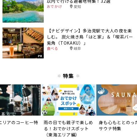
以内で行ける避暑地特集！32選
おでかけ
愛知
【ナビデザイン】多治見駅で大人の夜を楽
しむ。 炭火焼き鳥「はと家」＆「喫茶バー
兎角（TOKAKU）」
食べる
岐阜
PR
特集
エリアのコーヒー特
雨の日でも親子で楽しめ
身も心もととのっ
る！おでかけスポット
サウナ特集
（東海エリア編）