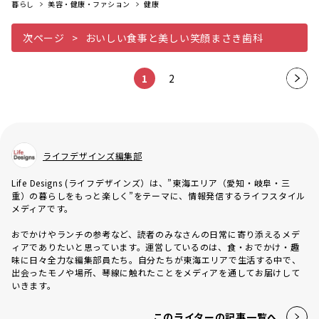
暮らし
美容・健康・ファション
健康
次ページ
おいしい食事と美しい笑顔まさき歯科
1
2
次の
ペー
ジ
ライフデザインズ編集部
Life Designs (ライフデザインズ）は、”東海エリア（愛知・岐阜・三
重）の暮らしをもっと楽しく”をテーマに、情報発信するライフスタイル
メディアです。
おでかけやランチの参考など、読者のみなさんの日常に寄り添えるメデ
ィアでありたいと思っています。運営しているのは、食・おでかけ・趣
味に日々全力な編集部員たち。自分たちが東海エリアで生活する中で、
出会ったモノや場所、琴線に触れたことをメディアを通してお届けして
いきます。
このライターの記事一覧へ