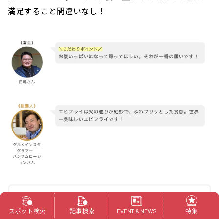
満足すること間違いなし！
【田嶋屋】
スポット検索
記事検索
特集
住所 ：福井県大野市新庄19-19-1
EVENT & NEWS