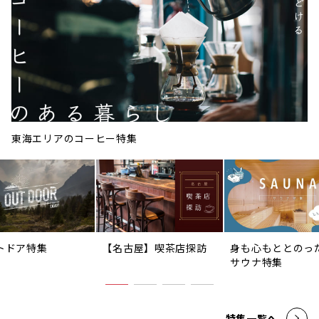
東海エリアのコーヒー特集
トドア特集
【名古屋】喫茶店探訪
身も心もととのっ
サウナ特集
特集一覧へ