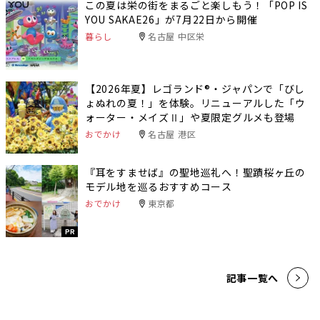
この夏は栄の街をまるごと楽しもう！「POP IS
YOU SAKAE26」が7月22日から開催
暮らし
名古屋 中区栄
【2026年夏】レゴランド®・ジャパンで「びし
ょぬれの夏！」を体験。リニューアルした「ウ
ォーター・メイズⅡ」や夏限定グルメも登場
おでかけ
名古屋 港区
『耳をすませば』の聖地巡礼へ！聖蹟桜ヶ丘の
モデル地を巡るおすすめコース
おでかけ
東京都
PR
記事一覧へ