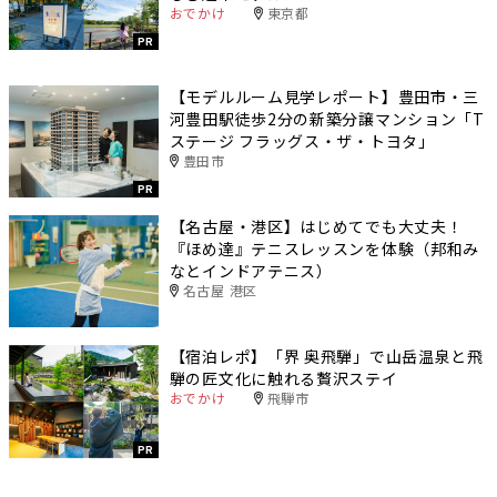
おでかけ
東京都
PR
【モデルルーム見学レポート】豊田市・三
河豊田駅徒歩2分の新築分譲マンション「T
ステージ フラッグス・ザ・トヨタ」
豊田市
PR
【名古屋・港区】はじめてでも大丈夫！
『ほめ達』テニスレッスンを体験（邦和み
なとインドアテニス）
名古屋 港区
【宿泊レポ】「界 奥飛騨」で山岳温泉と飛
騨の匠文化に触れる贅沢ステイ
おでかけ
飛騨市
PR