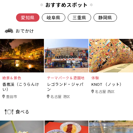
おすすめスポット
愛知県
岐阜県
三重県
静岡県
おでかけ
絶景＆景色
テーマパーク＆遊園地
体験
香嵐渓（こうらんけ
レゴランド・ジャパ
KNOT （ノット）
い）
ン
名古屋 西区
豊田市
名古屋 港区
食べる