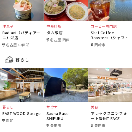
洋菓子
中華料理
コーヒー専門店
Badiani（バディアー
タカ飯店
Shaf Coffee
ニ）栄店
Roasters（シャフコ
名古屋 西区
ーヒーロースター
名古屋 中区栄
岡崎市
ズ）
暮らし
暮らし
サウナ
美容
EAST WOOD Garage
Sauna Base
アレックスコンフォ
SHIFUKU
ート豊田T-FACE
愛知
豊田市
豊田市