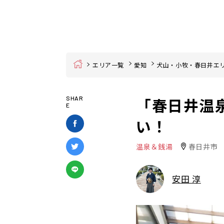
Home
エリア一覧
愛知
犬山・小牧・春日井エ
「春日井温
SHAR
E
い！
温泉＆銭湯
春日井市
安田 淳