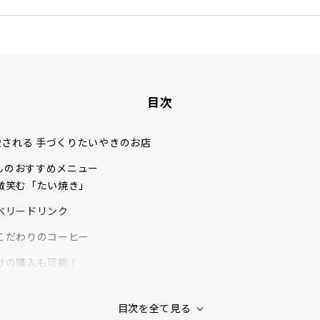
す。新築だけでなく、店舗設計やリフォーム・リノベーションも得
インテリアまで幅広い提案力で、多くの支持を得ています。http://alain
目次
される 手づくりたいやきのお店
んのおすすめメニュー
微笑む「たい焼き」
ベリードリンク
こだわりのコーヒー
けの購入も可能！
氷屋さん
も寄り添ってくれる「ALAIN」