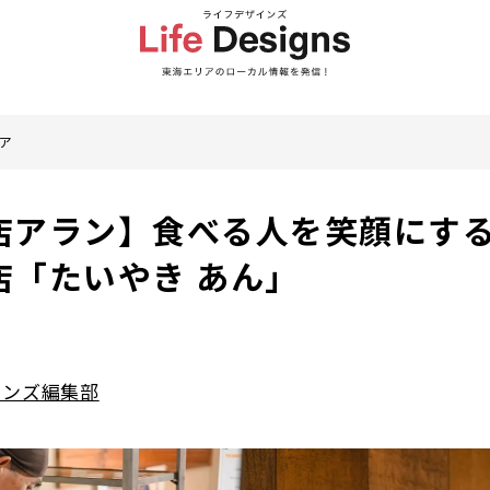
ア
店アラン】食べる人を笑顔にす
店「たいやき あん」
インズ編集部