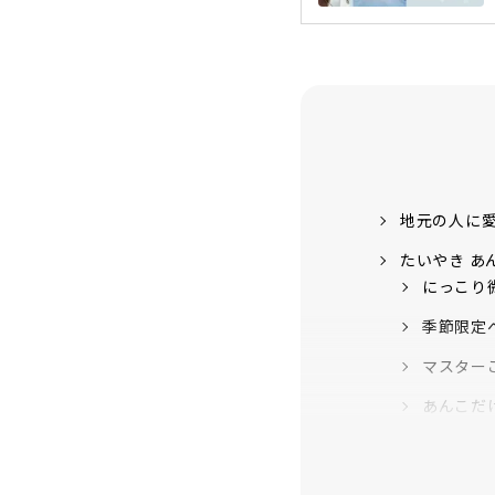
地元の人に愛
たいやき あ
にっこり
季節限定
マスター
あんこだ
夏はかき
どんな要望に