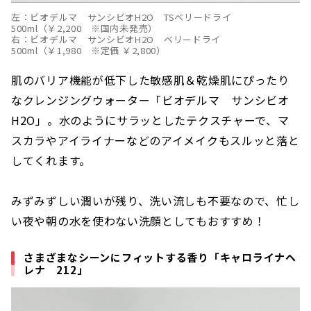
左：ビオデルマ サンシビオH2O TSベリードライ
500ml（￥2,200 ※国内未発売）
右：ビオデルマ サンシビオH2O ベリードライ
500ml（￥1,980 ※定価 ￥2,800）
肌のバリア機能が低下した敏感肌＆乾燥肌にぴったり
なクレンジングウォーター「ビオデルマ サンシビオ
H2O」。水のようにサラッとしたテクスチャーで、マ
スカラやアイライナーなどのアイメイクもスルッと落と
してくれます。
みずみずしい潤いが残り、洗い流しも不要なので、忙し
い夜や朝の水を使わない洗顔としてもおすすめ！
さまざまなシーンにフィットする香り「キャロライナヘ
レナ 212」