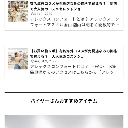
有名海外コスメが免税店なみの価格で買える？！関西
で大人気のコスメセレクトショ...
🕒️May 1, 2020
アレックスコンフォートとは？ アレックスコン
フォートアスナル金山 店内は明るく開放的で、
訪れやすい雰囲気 有名海外コスメがずらり！ア
レックスコンフォートは、関西を中心に8店舗
展開している大人気のコスメセレクトショッ
プ。CHANELやクリニーク・ランコム・ロクシ
【お買い物レポ】有名海外コスメが免税店なみの価格
タン・RMKなど、バイヤーがセレクトした大人
で買える？！大人気のコスメシ...
気の海外コスメが並びます。独自の仕入れルー
🕒️August 9, 2022
トにより、免税店なみの価格で購入できるアイ
アレックスコンフォートとは？ T-FACE B館
テムも豊富にそろいます！海外コスメだけでな
駐車場からのアクセスはこちらから「アレック
く、国内のスキンケアブランドやコスメブラン
スコンフォート 豊田T-FACE」がオープンした
ド、食品や雑貨も取り扱っているので、...
のは、豊田駅西にあるファッションビルT-FAC
EのB館6F。T-FACEは「豊田市駅」から徒歩1
分とアクセス抜群！通勤や通学の途中にも、訪
バイヤーさんおすすめアイテム
れやすいですよね。▼公共交通機関の場合・地
下鉄鶴舞線「豊田市駅行き」で、「豊田市駅」
下車 徒歩1分・名鉄豊田線「豊田市駅行き」
で、「豊田市駅」下車 徒歩1分・名鉄三河線
「豊田市方面猿投行き」で、「豊田市駅」下