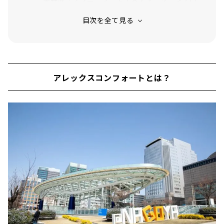
ドレーティング コンセントレート」
数滴で肌感が変わる！「ランコム ジェニフィ
ックアドバンストＮ」
25度に曲がったブラシがまつ毛にフィット！
「ランコム グランディオーズ ウォータープル
ーフ」
アレックスコンフォートとは？
いつものお手入れにプラス10秒のシンプルケア
「エスティローダー アドバンスナイトリペア
SMR」
毛穴の奥の汚れを取り除き、集中ケアするクレ
イマスク「イニスフリー スーパーヴォルカニ
ックポアクレイマスク2X」
水のようにサラッとしたクレンジングウォータ
ー「ビオデルマ サンシビオH2O」
さまざまなシーンにフィットする香り「キャロ
ライナヘレナ 212」
オードパルファムの香りがそのままハンドクリ