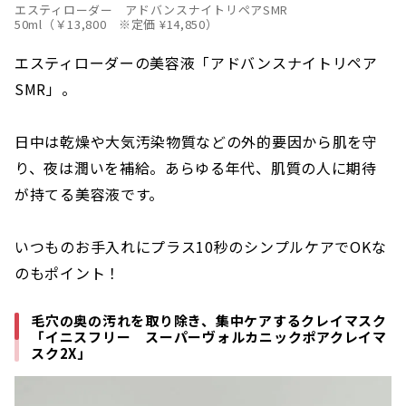
エスティローダー アドバンスナイトリペアSMR
50ml（￥13,800 ※定価 ¥14,850）
エスティローダーの美容液「アドバンスナイトリペア
SMR」。
日中は乾燥や大気汚染物質などの外的要因から肌を守
り、夜は潤いを補給。あらゆる年代、肌質の人に期待
が持てる美容液です。
いつものお手入れにプラス10秒のシンプルケアでOKな
のもポイント！
毛穴の奥の汚れを取り除き、集中ケアするクレイマスク
「イニスフリー スーパーヴォルカニックポアクレイマ
スク2X」