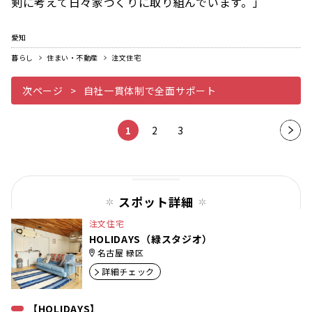
剣に考えて日々家づくりに取り組んでいます。」
愛知
暮らし
住まい・不動産
注文住宅
次ページ
自社一貫体制で全面サポート
1
2
3
次の
ペー
ジ
スポット詳細
注文住宅
HOLIDAYS（緑スタジオ）
名古屋 緑区
詳細チェック
【HOLIDAYS】