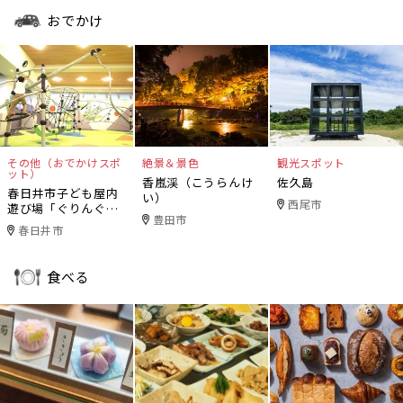
おでかけ
その他（おでかけスポ
絶景＆景色
観光スポット
ット）
香嵐渓（こうらんけ
佐久島
春日井市子ども屋内
い）
西尾市
遊び場「ぐりんぐり
豊田市
ん」
春日井市
食べる