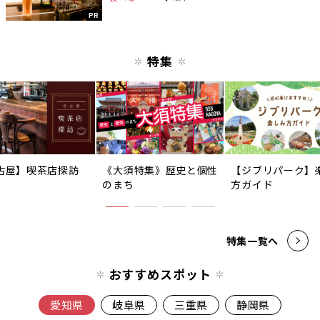
PR
特集
古屋】喫茶店探訪
《大須特集》歴史と個性
【ジブリパーク】
のまち
方ガイド
特集一覧へ
おすすめスポット
愛知県
岐阜県
三重県
静岡県