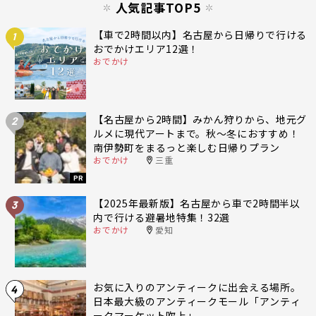
人気記事TOP5
【車で2時間以内】名古屋から日帰りで行ける
1
おでかけエリア12選！
おでかけ
【名古屋から2時間】みかん狩りから、地元グ
2
ルメに現代アートまで。秋〜冬におすすめ！
南伊勢町をまるっと楽しむ日帰りプラン
おでかけ
三重
PR
【2025年最新版】名古屋から車で2時間半以
3
内で行ける避暑地特集！32選
おでかけ
愛知
お気に入りのアンティークに出会える場所。
4
日本最大級のアンティークモール「アンティ
ークマーケット吹上」