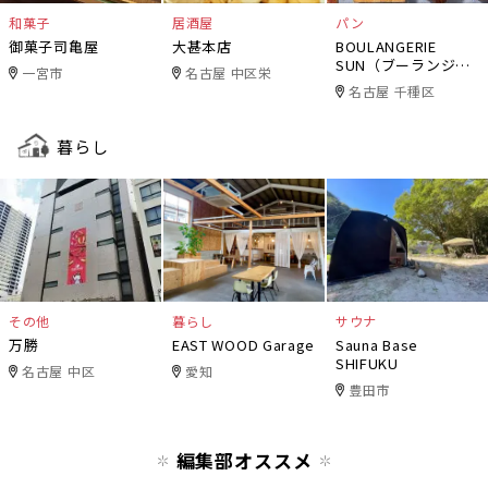
和菓子
居酒屋
パン
御菓子司亀屋
大甚本店
BOULANGERIE
SUN（ブーランジェ
一宮市
名古屋 中区栄
リー・サン）
名古屋 千種区
暮らし
その他
暮らし
サウナ
万勝
EAST WOOD Garage
Sauna Base
SHIFUKU
名古屋 中区
愛知
豊田市
編集部オススメ