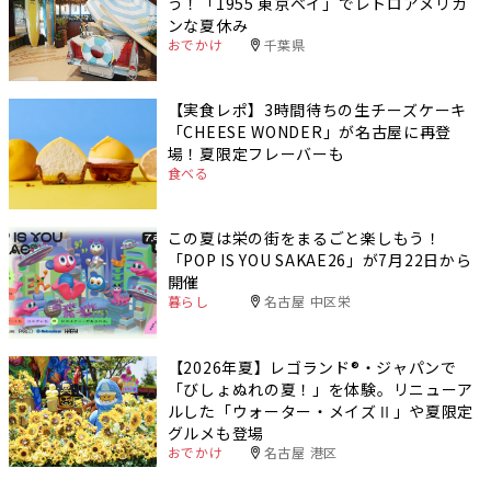
う！「1955 東京ベイ」でレトロアメリカ
ンな夏休み
おでかけ
千葉県
【実食レポ】3時間待ちの生チーズケーキ
「CHEESE WONDER」が名古屋に再登
場！夏限定フレーバーも
食べる
この夏は栄の街をまるごと楽しもう！
「POP IS YOU SAKAE26」が7月22日から
開催
暮らし
名古屋 中区栄
【2026年夏】レゴランド®・ジャパンで
「びしょぬれの夏！」を体験。リニューア
ルした「ウォーター・メイズⅡ」や夏限定
グルメも登場
おでかけ
名古屋 港区