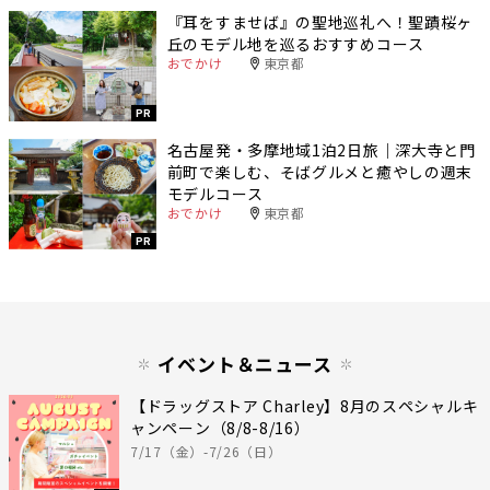
『耳をすませば』の聖地巡礼へ！聖蹟桜ヶ
丘のモデル地を巡るおすすめコース
おでかけ
東京都
PR
名古屋発・多摩地域1泊2日旅｜深大寺と門
前町で楽しむ、そばグルメと癒やしの週末
モデルコース
おでかけ
東京都
PR
イベント＆ニュース
【ドラッグストア Charley】8月のスペシャルキ
ャンペーン（8/8-8/16）
7/17（金）-7/26（日）