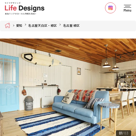
Menu
Home
愛知
名古屋天白区・緑区
名古屋 緑区
01
03