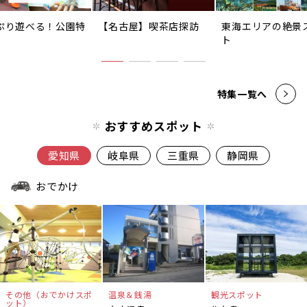
ぷり遊べる！公園特
【名古屋】喫茶店探訪
東海エリアの絶景
ト
特集一覧へ
おすすめスポット
愛知県
岐阜県
三重県
静岡県
おでかけ
その他（おでかけスポ
温泉＆銭湯
観光スポット
ット）