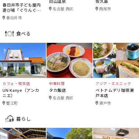
白山温泉
佐久島
春日井市子ども屋内
名古屋 西区
西尾市
遊び場「ぐりんぐり
ん」
春日井市
食べる
カフェ・喫茶店
中華料理
アジア・エスニック
UN Kanye（アンカ
タカ飯店
ベトナムデリ珈琲瀬
ニエ）
戸本店
名古屋 西区
蟹江町
瀬戸市
暮らし