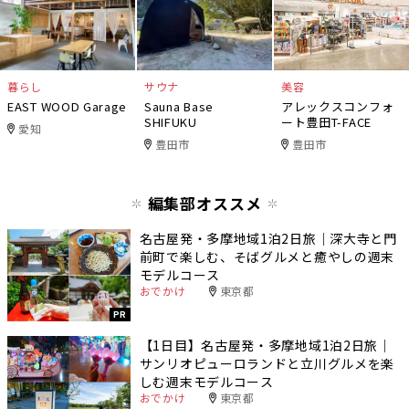
暮らし
サウナ
美容
EAST WOOD Garage
Sauna Base
アレックスコンフォ
SHIFUKU
ート豊田T-FACE
愛知
豊田市
豊田市
編集部オススメ
名古屋発・多摩地域1泊2日旅｜深大寺と門
前町で楽しむ、そばグルメと癒やしの週末
モデルコース
おでかけ
東京都
PR
【1日目】名古屋発・多摩地域1泊2日旅｜
サンリオピューロランドと立川グルメを楽
しむ週末モデルコース
おでかけ
東京都