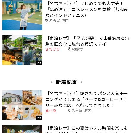
【名古屋・港区】はじめてでも大丈夫！
『ほめ達』テニスレッスンを体験（邦和み
なとインドアテニス）
名古屋 港区
【宿泊レポ】「界 奥飛騨」で山岳温泉と飛
騨の匠文化に触れる贅沢ステイ
おでかけ
飛騨市
PR
新着記事
【名古屋・港区】焼きたてパンと人気モー
ニングが楽しめる「ベーク&コーヒー チェ
リーみなと店」へ行ってきました！
食べる
名古屋 港区
PR
【宿泊レポ】この夏はホテル時間も楽しも