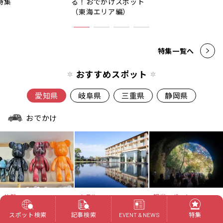
特集
る！おでかけスポット
（東海エリア編）
特集一覧へ
おすすめスポット
愛知県
岐阜県
三重県
静岡県
おでかけ
体験
ホテル
観光スポット
Little Fun DIY
ホテルインディゴ犬
愛岐トンネル群
スポット検索
記事検索
特集
Studio
山有楽苑
EVENT & NEWS
春日井市