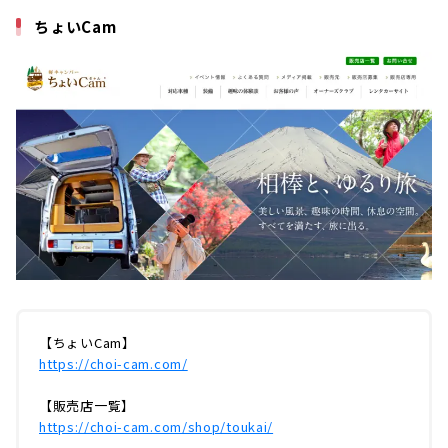
ちょいCam
【ちょいCam】
https://choi-cam.com/
【販売店一覧】
https://choi-cam.com/shop/toukai/