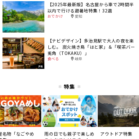
【2025年最新版】名古屋から車で2時間半
以内で行ける避暑地特集！32選
おでかけ
愛知
【ナビデザイン】多治見駅で大人の夜を楽
しむ。 炭火焼き鳥「はと家」＆「喫茶バー
兎角（TOKAKU）」
食べる
岐阜
PR
特集
屋名物「なごやめ
雨の日でも親子で楽しめ
アウトドア特集