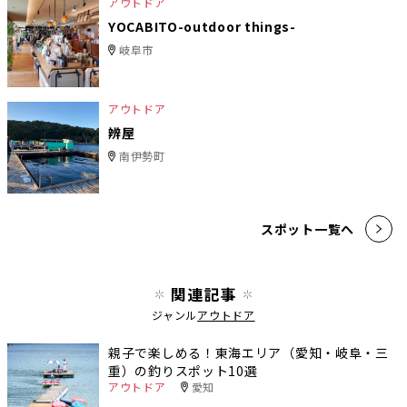
アウトドア
YOCABITO-outdoor things-
岐阜市
アウトドア
辨屋
南伊勢町
スポット一覧へ
関連記事
ジャンル
アウトドア
親子で楽しめる！東海エリア（愛知・岐阜・三
重）の釣りスポット10選
アウトドア
愛知