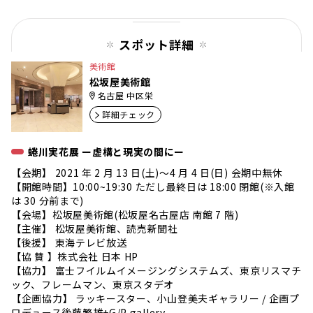
スポット詳細
美術館
松坂屋美術館
名古屋 中区栄
詳細チェック
蜷川実花展 ー虚構と現実の間にー
【会期】 2021 年 2 月 13 日(土)〜4 月 4 日(日) 会期中無休
【開館時間】10:00~19:30 ただし最終日は 18:00 閉館(※入館
は 30 分前まで)
【会場】松坂屋美術館(松坂屋名古屋店 南館 7 階)
【主催】 松坂屋美術館、読売新聞社
【後援】 東海テレビ放送
【協 賛 】株式会社 日本 HP
【協力】 富士フイルムイメージングシステムズ、東京リスマチ
ック、フレームマン、東京スタデオ
【企画協力】 ラッキースター、小山登美夫ギャラリー / 企画プ
ロデュース後藤繁雄+G/P gallery