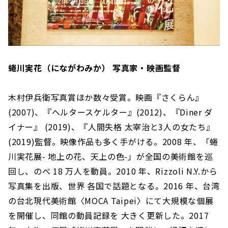
蜷川実花（にながわみか） 写真家・映画監督
木村伊兵衛写真賞ほか数々受賞。映画『さくらん』
(2007)、『へルタースケルター』(2012)、『Diner ダ
イナー』 (2019)、『人間失格 太宰治と3人の女たち』
(2019)監督。映像作品も多く手がける。2008 年、「蜷
川実花展- 地上の花、天上の色-」が全国の美術館を巡
回し、のべ 18 万人を動員。2010 年、Rizzoli N.Y.から
写真集を出版、世界 各国で話題となる。2016 年、台湾
の台北現代美術館〈MOCA Taipei〉にて大規模な個展
を開催し、同館の動員記録を 大きく更新した。2017