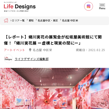
Menu
Home
エリア一覧
愛知
名古屋中区・東区
名古屋 中区栄
【レポート】蜷川実花の展覧会が松坂屋美術館にて開
催！「蜷川実花展 ー虚構と現実の間にー」
アートイベント
名古屋 中区栄
掲載日：2021.02.25
ライフデザインズ編集部