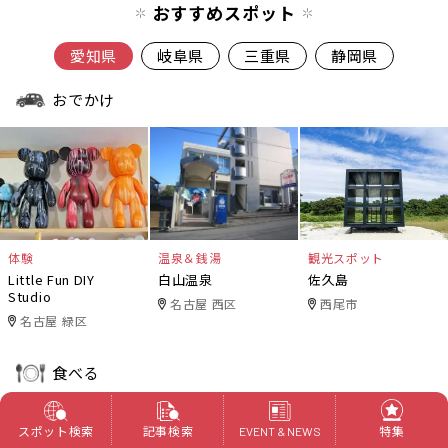
おすすめスポット
愛知県
岐阜県
三重県
静岡県
おでかけ
体験
温泉＆銭湯
観光スポット
Little Fun DIY
白山温泉
佐久島
Studio
名古屋 西区
西尾市
名古屋 緑区
食べる
スポット検索
記事検索
特集
EVENT & NEWS