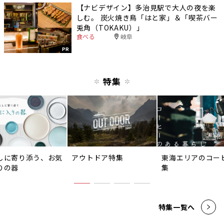
【ナビデザイン】多治見駅で大人の夜を楽
しむ。 炭火焼き鳥「はと家」＆「喫茶バー
兎角（TOKAKU）」
食べる
岐阜
PR
特集
しに寄り添う、お気
アウトドア特集
東海エリアのコー
りの器
集
特集一覧へ