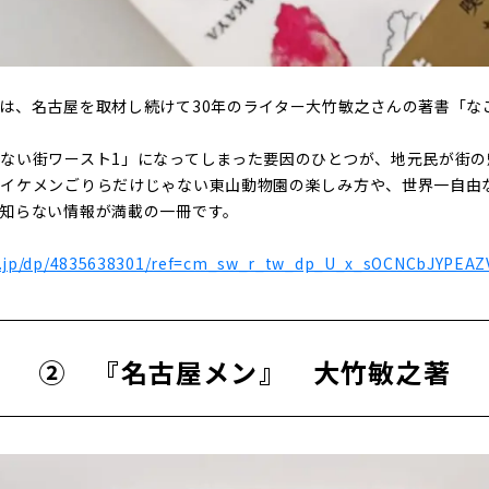
は、名古屋を取材し続けて30年のライター大竹敏之さんの著書「な
ない街ワースト1」になってしまった要因のひとつが、地元民が街
。イケメンごりらだけじゃない東山動物園の楽しみ方や、世界一自由
知らない情報が満載の一冊です。
o.jp/dp/4835638301/ref=cm_sw_r_tw_dp_U_x_sOCNCbJYPEAZ
② 『名古屋メン』 大竹敏之著