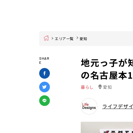
Home
エリア一覧
愛知
地元っ子が
SHAR
E
の名古屋本1
暮らし
愛知
ライフデザ