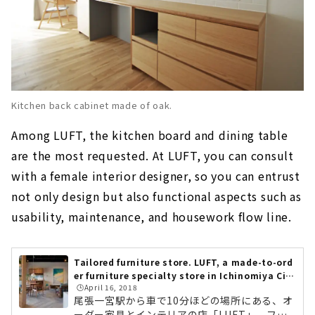
Kitchen back cabinet made of oak.
Among LUFT, the kitchen board and dining table
are the most requested. At LUFT, you can consult
with a female interior designer, so you can entrust
not only design but also functional aspects such as
usability, maintenance, and housework flow line.
Tailored furniture store. LUFT, a made-to-ord
er furniture specialty store in Ichinomiya Cit
🕒️April 16, 2018
y, Aichi Prefecture
尾張一宮駅から車で10分ほどの場所にある、オ
ーダー家具とインテリアの店「LUFT」。フル