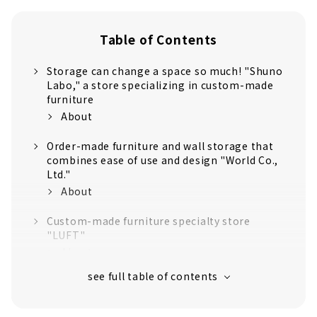
Table of Contents
Storage can change a space so much! "Shuno
Labo," a store specializing in custom-made
furniture
About
Order-made furniture and wall storage that
combines ease of use and design "World Co.,
Ltd."
About
Custom-made furniture specialty store
"LUFT"
About
Furniture made of domestic wood that
pursues the harmony of the texture and
shape of the material. "Inaguma Furniture &