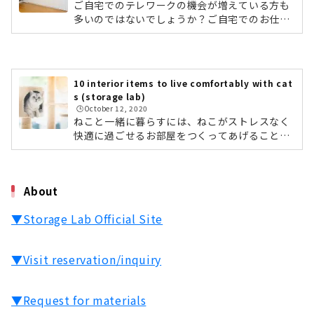
は、オーダー家具専門店「収納ラボ」の名古屋
ご自宅でのテレワークの機会が増えている方も
ショールームにて、オーダー家具について教え
多いのではないでしょうか？ご自宅でのお仕事
ていただきました。オーダー家具づくりのポイ
がはかどらない……。その原因はデスクスペー
ントから、実際の施工事例までたっぷりとご紹
スにあるかもしれません。テレワークでの生産
介します...
性をアップさせるためには、デスクとデスク周
りの環境を整えることが大切。デスクの高さ・
10 interior items to live comfortably with cat
収納の量・コード類の配線など、効率的に仕事
s (storage lab)
ができる環境が必要です。そんな自分にぴった
🕒️October 12, 2020
りなデスクスペースを実現してくれるのが、オ
ねこと一緒に暮らすには、ねこがストレスなく
ーダー家具！そこで今回は、オーダー家具専門
快適に過ごせるお部屋をつくってあげることが
店「収納ラボ」の名古屋ショールームにて、オ
大切。そこで今回は、さまざまな収納家具を手
ーダー家具でつくるデスクスペースにつ...
がけるオーダー家具専門店「収納ラボ」さん
に、「ねこと快適に暮らす、インテリアの10個
About
のポイント」を教えていただきました。収納ラ
ボは、これまでの実績3,600件以上、ライフス
▼Storage Lab Official Site
タイルに合わせたオーダー家具をつくっている
インテリアのプロです。後半では、収納ラボで
手がけられた施工事例もご紹介していきますの
▼Visit reservation/inquiry
でお楽しみに！▼収納ラボの詳細はこちらねこ
と快適に暮らす、インテリアの10カ条ねこ...
▼Request for materials