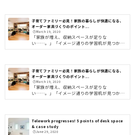
っくりと教えていただきました。ショールー...
る自社工場で製造されています。サイズやデザ
インなど、それぞれ全く異なるオーダー家具
は、一体どのようにしてつくられているのでし
子育てファミリー必見！家族の暮らしが快適になる、
ょうか。そこには、お部屋にぴったりと合わせ
オーダー家具づくりのポイント...
てつくられるオーダー家具だからこその、確か
🕒️March 19, 2020
な技術と職人たちのものづくりに対する情熱が
「家族が増え、収納スペースが足りな
ありました。今回は、自社工場を見学しなが
い……。」「イメージ通りの学習机が見つから
ら、収納ラボの家具づくりに対するこだわりを
ない……。」「おもちゃがどんどん増えてしま
ご紹介していきたいと思います！オーダー家...
って困っている……。」そんな暮らしの不便さ
を解決してくれるのが「オーダー家具」です。
施工日数はたったの一日！リフォームのように
子育てファミリー必見！家族の暮らしが快適になる、
大掛かりな工事をしなくても、お部屋をがらり
オーダー家具づくりのポイント...
と変えることのできる強い味方。そこで今回
🕒️March 19, 2020
は、オーダー家具専門店「収納ラボ」の名古屋
「家族が増え、収納スペースが足りな
ショールームにて、オーダー家具について教え
い……。」「イメージ通りの学習机が見つから
ていただきました。オーダー家具づくりのポイ
ない……。」「おもちゃがどんどん増えてしま
ントから、実際の施工事例までたっぷりとご紹
って困っている……。」そんな暮らしの不便さ
介します...
を解決してくれるのが「オーダー家具」です。
施工日数はたったの一日！リフォームのように
Telework progresses! 5 points of desk space
大掛かりな工事をしなくても、お部屋をがらり
& case study
と変えることのできる強い味方。そこで今回
🕒️June 29, 2020