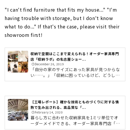
"I can't find furniture that fits my house..." "I'm
having trouble with storage, but I don't know
what to do..." If that's the case, please visit their
showroom first!
収納で空間はここまで変えられる！オーダー家具専門
店「収納ラボ」の名古屋ショー...
🕒️December 26, 2019
「自分の家のサイズにあった家具が見つからな
い……。」「収納に困っているけど、どうした
ら良いかわからない……。」そんな方に知って
いただきたいのが、オーダー家具という選択肢
です！オーダー家具なら、サイズ・デザイン・
素材まで自分にぴったりな家具がつくれます。
【工場レポート】確かな技術とものづくりに対する情
ですが、「そもそもオーダー家具って何？」
熱で生み出される、高品質な「...
「敷居が高いのでは？」と懸念されている方も
🕒️February 14, 2020
いらっしゃるのではないでしょうか。そこで今
暮らし方に合わせた収納家具を1ミリ単位でオ
回は、オーダー家具専門店「収納ラボ」の名古
ーダーメイドできる、オーダー家具専門店「収
屋ショールームにて、オーダー家具についてじ
納ラボ」。収納ラボの家具は、岐阜県関市にあ