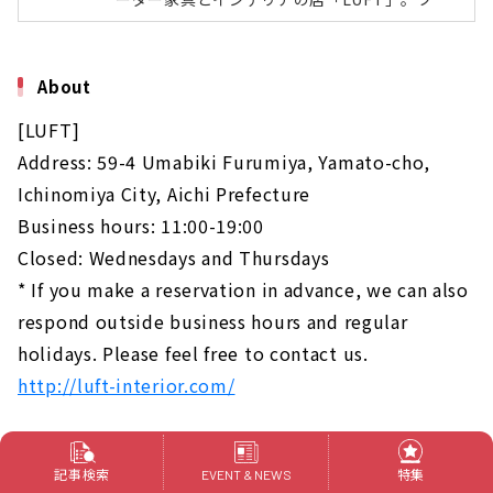
オーダー対応のオリジナル家具を中心に、照
明・カーテン・ラグなどのインテリアアイテム
をトータルで提案してくれるお店です。すべて
About
日本国内でつくられるこだわりの家具は、オー
プンして約3年ながらも、着実にファンを増や
[LUFT]
しています。今回は代表の田畑 正臣さん、中村
美香さんご夫婦にお店に込めた想い、家具への
Address: 59-4 Umabiki Furumiya, Yamato-cho,
こだわりなど、じっくりとお話を伺ってきまし
Ichinomiya City, Aichi Prefecture
た。商社を辞め、インテリアの道へLUFT代表
の田畑 正臣さん奥様でありインテリアデザ...
Business hours: 11:00-19:00
Closed: Wednesdays and Thursdays
* If you make a reservation in advance, we can also
respond outside business hours and regular
holidays. Please feel free to contact us.
http://luft-interior.com/
Furniture made of domestic wood that
記事検索
特集
EVENT & NEWS