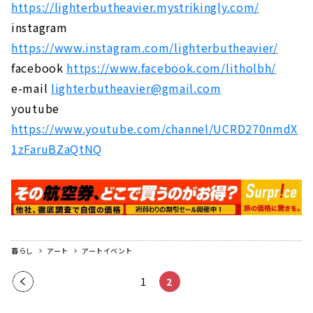
https://lighterbutheavier.mystrikingly.com/
instagram
https://www.instagram.com/lighterbutheavier/
facebook
https://www.facebook.com/litholbh/
e-mail
lighterbutheavier@gmail.com
youtube
https://www.youtube.com/channel/UCRD270nmdX
1zFaruBZaQtNQ
暮らし
アート
アートイベント
前の
1
2
ペー