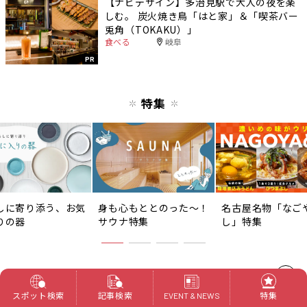
【ナビデザイン】多治見駅で大人の夜を楽
しむ。 炭火焼き鳥「はと家」＆「喫茶バー
兎角（TOKAKU）」
食べる
岐阜
PR
特集
しに寄り添う、お気
身も心もととのった〜！
名古屋名物「なご
りの器
サウナ特集
し」特集
特集一覧へ
スポット検索
記事検索
特集
EVENT & NEWS