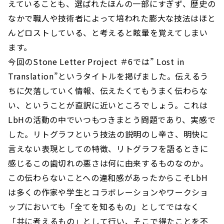
えていることも、選ばれたほんの一部にすぎず、歴史の
なかで職人や技術者によって培われた膨大な技法はほと
んどロストしている、と考えると眩暈を覚えてしまい
ます。
今回のStone Letter Project ＃6では” Lost in
Translation”というタイトルを掲げました。伝えるう
ちに欠落していく情報、伝えたくてもうまく伝わらな
い、ということが直訳に近いところでしょう。これは
LbHの活動の中でいつもつきまとう問題であり、実感で
した。リトグラフという技法の説明のし辛さ、明快に
言えない表現としての特徴、リトグラフを語るときに
感じるこの歯切れの悪さは何に由来するものなのか。
この伝わらないことへの違和感があったからこそLbH
は多くの作家や学生とコラボレーションやワークショ
ップにおいても「全てを知るもの」としてではなく
「共に考えるもの」として行い、そこで得たことを不