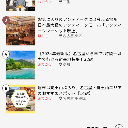
おでかけ
三重
PR
お気に入りのアンティークに出会える場所。
3
日本最大級のアンティークモール「アンティ
ークマーケット吹上」
暮らし
名古屋 東区
【2025年最新版】名古屋から車で2時間半以
4
内で行ける避暑地特集！32選
おでかけ
愛知
週末は覚王山ぶらり。名古屋・覚王山エリア
5
のおすすめスポット【14選】
おでかけ
名古屋 千種区