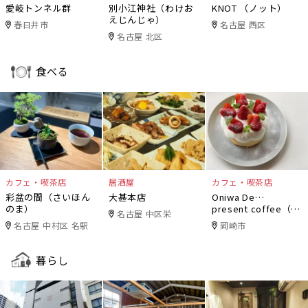
愛岐トンネル群
別小江神社（わけお
KNOT （ノット）
えじんじゃ）
春日井市
名古屋 西区
名古屋 北区
食べる
カフェ・喫茶店
居酒屋
カフェ・喫茶店
彩盆の間（さいほん
大甚本店
Oniwa De…
のま）
present coffee（オ
名古屋 中区栄
ニワデ）
名古屋 中村区 名駅
岡崎市
暮らし