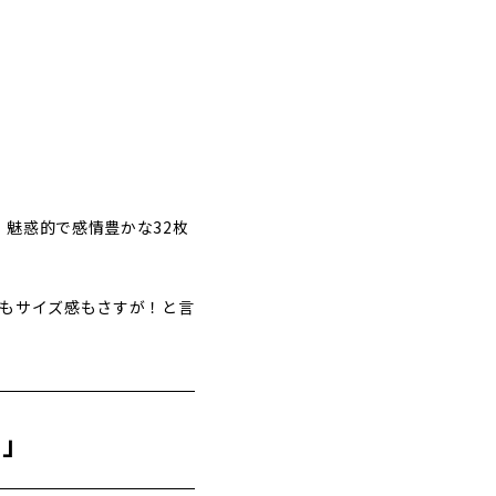
魅惑的で感情豊かな32枚
丁もサイズ感もさすが！と言
モ」