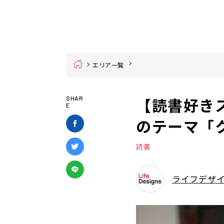
Home
エリア一覧
【読書好き
SHAR
E
のテーマ「
読書
ライフデザ