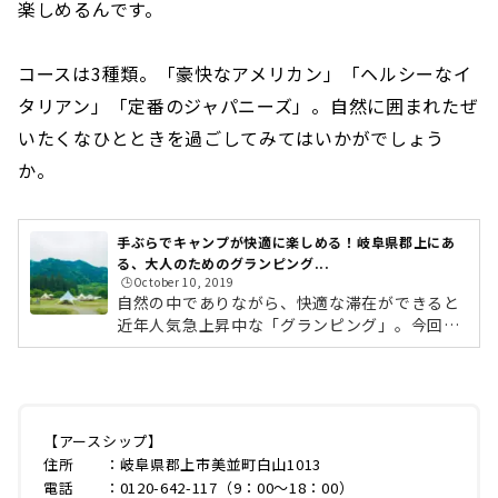
楽しめるんです。
コースは3種類。「豪快なアメリカン」「ヘルシーなイ
タリアン」「定番のジャパニーズ」。自然に囲まれたぜ
いたくなひとときを過ごしてみてはいかがでしょう
か。
手ぶらでキャンプが快適に楽しめる！岐阜県郡上にあ
る、大人のためのグランピング...
🕒️October 10, 2019
自然の中でありながら、快適な滞在ができると
近年人気急上昇中な「グランピング」。今回ご
紹介するのは、岐阜県郡上市にある「EARTH S
HIP Camp＆Field（以下：アースシップ）」。
対象年齢が18歳以上、1日4組限定と、ゆったり
した大人のグランピングスタイルを提供してい
る施設です。名古屋市内から約50分とアクセス
【アースシップ】
も良く、手ぶらでアウトドアが楽しめるとあっ
住所 ：岐阜県郡上市美並町白山1013
て若い女性たちからも人気！また、同エリアで
電話 ：0120-642-117（9：00〜18：00）