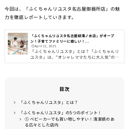
今回は、「ふくちゃんリユスタ名古屋御器所店」の魅
力を徹底レポートしていきます。
「ふくちゃんリユスタ名古屋緑滝ノ水店」がオープ
ン！子育てファミリーに嬉しい！...
🕒️April 21, 2025
「ふくちゃんリユスタ」とは？「ふくちゃんリ
ユスタ」は、"オシャレママたちに大人気"のキ
ッズ・ベビー用品専門のリユースショップで
す。“モノを捨てるのではなく、リユースして繋
いでいく”という持続可能な社会を目指してお
り、「たのしいリユース」「もっとやりたくな
るリユース」をコンセプトに、遊びを交えなが
目次
ら次の世代に「捨てずにつなげることの大切
さ」を広めています。全国に続々と店舗を展開
「ふくちゃんリユスタ」とは？
しており、東海エリアでは御器所店に続き、名
古屋緑区に2店舗目として「名古屋緑滝ノ水
「ふくちゃんリユスタ」の5つのポイント！
店」がオープンしました。「ふくち...
① ベビーカーでも買い物しやすい！清潔感のあ
る広々とした店内