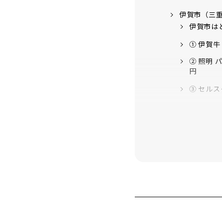
伊賀市（三
伊賀市は
① 伊賀牛
② 照明 
円
③ セルス
海津市（岐
海津市（
① 季節の
②【飛騨牛
③【希少部
幸田町（愛
幸田町は