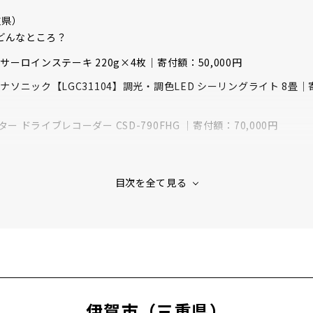
重県）
どんなところ？
 サーロインステーキ 220g×4枚｜寄付額：50,000円
パナソニック【LGC31104】調光・調色LED シーリングライト 8畳｜寄
ター ドライブレコーダー CSD-790FHG ｜寄付額：70,000円
阜県）
かいづし）はどんなところ？
野菜セット（無農薬・無化学肥料）｜寄付額：11,000円
】すき焼き用切り落とし 500g｜寄付額：12,000円
位】食べ比べセット 400g ｜寄付額：16,000円
知県）
どんなところ？
伊賀市（三重県）