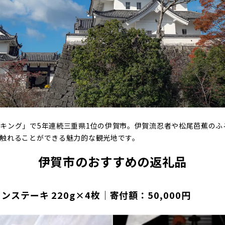
ルキュトゥリ・ベーシック」ソーセージ・ハム詰め合わせ 6種類 660
ぼちゃプリン（約1200g）×1個 [№5229-0036]｜寄付額：15,000
知県）
へきなんし）はどんなところ？
デッドウイスキー碧州｜寄付額：10,000円
無塩ミックスナッツ 2㎏｜寄付額：10,000円
お米食べ比べ 5kg ※6回定期便 安心安全なヤマトライス｜寄付額：5
キング」で5年連続三重県1位の伊賀市。伊賀流忍者や松尾芭蕉のふ
触れることができる魅力的な観光地です。
野県）
どんなところ？
伊賀市のおすすめの返礼品
種の低糖質ミックスナッツ 2.1kg（350g×6袋）｜寄付額：10,000
で山万最高級味噌の詰め合わせ｜寄付額：10,000円
ンステーキ 220g×4枚｜寄付額：50,000円
割そば 220g×8袋｜寄付額：11,000円