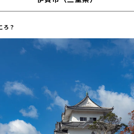
ィーヴ クッション ｜寄付額：30,000円
飴「ぽっぷる」&DIPフルーツセット｜寄付額：12,000円
びこ豚」モリモリ満足セット3.8kg｜寄付額：16,000円
ころ？
賀県）
どんなところ？
19】 宝牧場 近江牛シャトーブリアンブロック 650g ［高島屋選定
円
15】 福井弥平商店 萩乃露 純米大吟醸 720ml ４本セット［高島屋
00円
03】 近江今津 西友 うなぎ炭火焼蒲焼 ［高島屋選定品］｜寄付額：20
知県）
どんなところ？
ALO/バッファロー 外付けハードディスク(HDD) 4TB [№5229-036