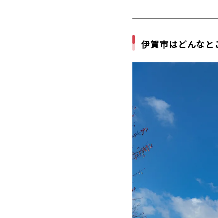
① エアウ
② りんご
③「夢やま
伊賀市はどんなと
高島市（滋
高島市は
①【A-3
100,000
②【I-3
額：50,0
③【B-8
日進市（愛
日進市は
① BUFF
45,000円