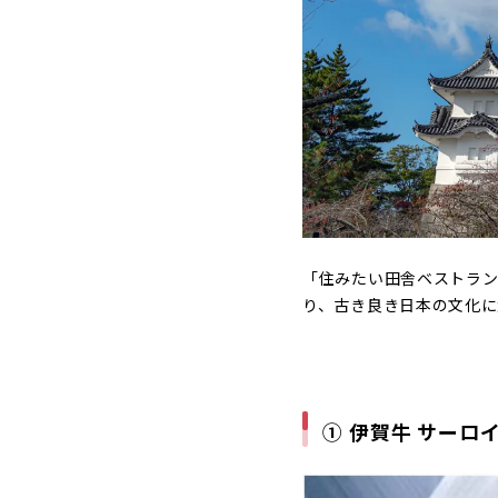
②「シャ
16,000円
③ 元祖か
碧南市（愛
碧南市（
① ブレン
② 4種 
③ 全国の
「住みたい田舎ベストラン
り、古き良き日本の文化に
箕輪町（長
箕輪町は
① 無塩4
② 無添加
① 伊賀牛 サーロイ
③ 信州八