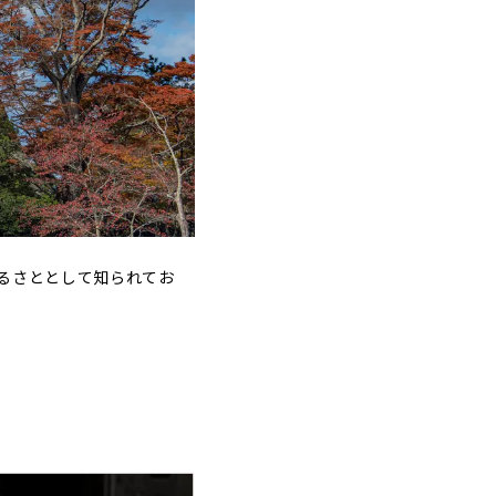
g ｜寄付額：
円
0,000円
るさととして知られてお
円