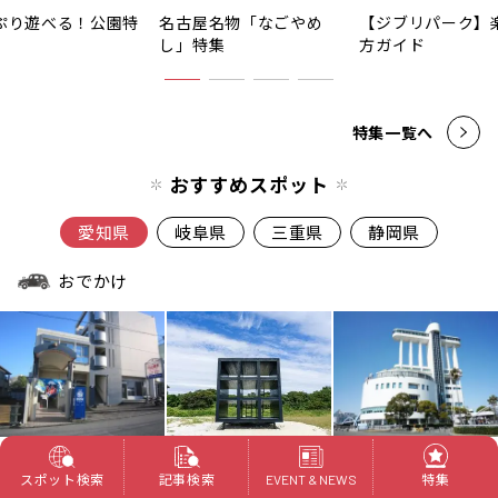
ぷり遊べる！公園特
名古屋名物「なごやめ
【ジブリパーク】
し」特集
方ガイド
特集一覧へ
おすすめスポット
愛知県
岐阜県
三重県
静岡県
おでかけ
温泉＆銭湯
観光スポット
博物館＆科学館
スポット検索
記事検索
特集
白山温泉
佐久島
名古屋海洋博物館
EVENT & NEWS