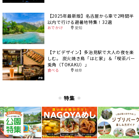
【2025年最新版】名古屋から車で2時間半
以内で行ける避暑地特集！32選
おでかけ
愛知
【ナビデザイン】多治見駅で大人の夜を楽
しむ。 炭火焼き鳥「はと家」＆「喫茶バー
兎角（TOKAKU）」
食べる
岐阜
PR
特集