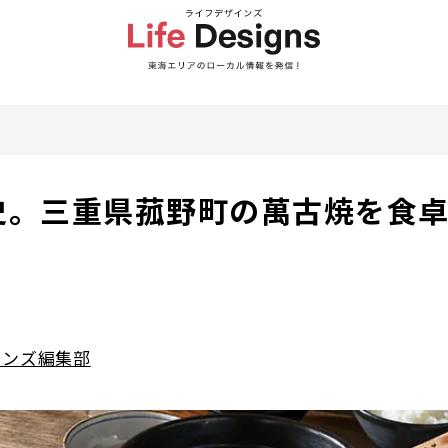
歴史。三重県菰野町の萬古焼を食
」
インズ編集部