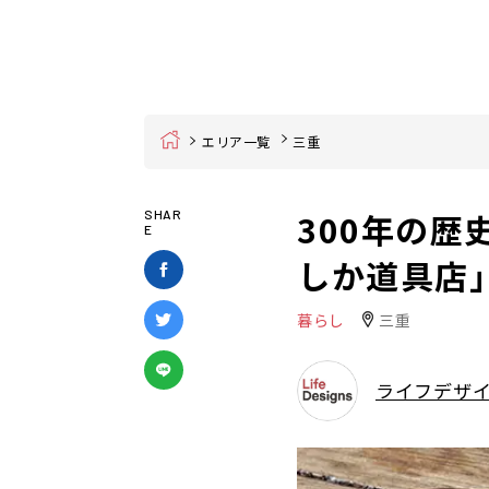
Home
エリア一覧
三重
300年の
SHAR
E
しか道具店
暮らし
三重
ライフデザ