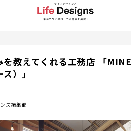
を教えてくれる工務店 「MINER
ース）」
インズ編集部