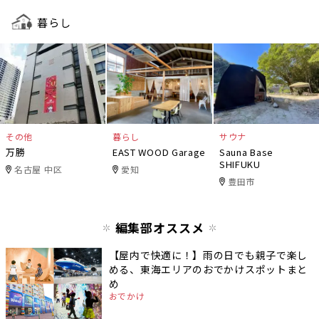
暮らし
その他
暮らし
サウナ
万勝
EAST WOOD Garage
Sauna Base
SHIFUKU
名古屋 中区
愛知
豊田市
編集部オススメ
【屋内で快適に！】雨の日でも親子で楽し
める、東海エリアのおでかけスポットまと
め
おでかけ