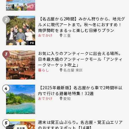
【名古屋から2時間】みかん狩りから、地元グ
2
ルメに現代アートまで。秋〜冬におすすめ！
南伊勢町をまるっと楽しむ日帰りプラン
おでかけ
三重
PR
お気に入りのアンティークに出会える場所。
3
日本最大級のアンティークモール「アンティ
ークマーケット吹上」
暮らし
名古屋 東区
【2025年最新版】名古屋から車で2時間半以
4
内で行ける避暑地特集！32選
おでかけ
愛知
週末は覚王山ぶらり。名古屋・覚王山エリア
5
のおすすめスポット【14選】