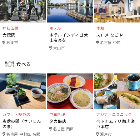
神社仏閣
ホテル
体験
大徳院
ホテルインディゴ犬
スロメ なごや
山有楽苑
あま市
名古屋 中区
犬山市
食べる
カフェ・喫茶店
中華料理
アジア・エスニック
彩盆の間（さいほん
タカ飯店
ベトナムデリ珈琲瀬
のま）
戸本店
名古屋 西区
名古屋 中村区 名駅
瀬戸市