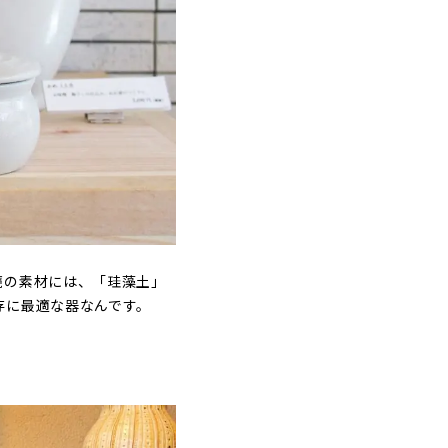
甕の素材には、「珪藻土」
存に最適な器なんです。