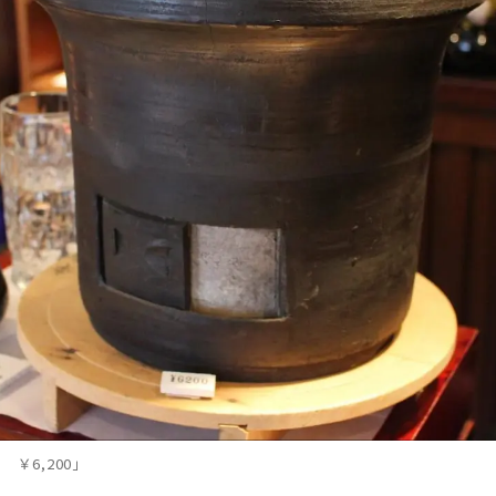
￥6,200」