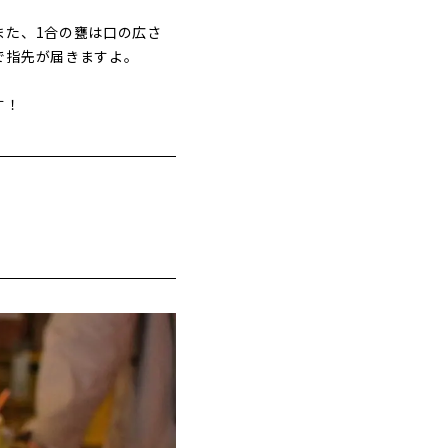
また、1合の甕は口の広さ
で指先が届きますよ。
す！