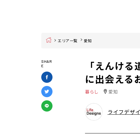
Home
エリア一覧
愛知
「えんける
SHAR
E
に出会える
暮らし
愛知
ライフデザ