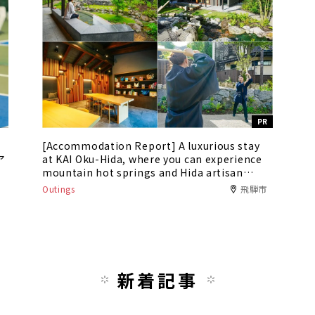
PR
[Accommodation Report] A luxurious stay
ア
at KAI Oku-Hida, where you can experience
mountain hot springs and Hida artisan
culture
Outings
飛騨市
新着記事