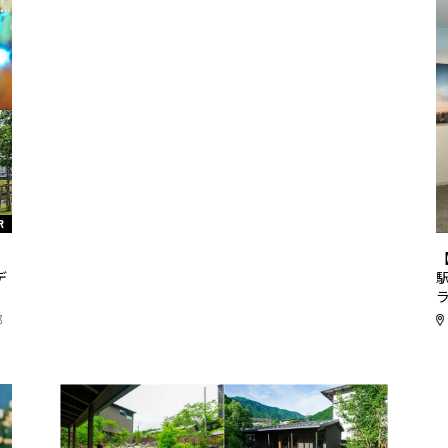
R
リ
デ
都