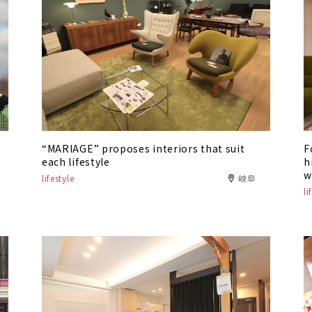
“MARIAGE” proposes interiors that suit
F
each lifestyle
h
w
lifestyle
岐阜
li