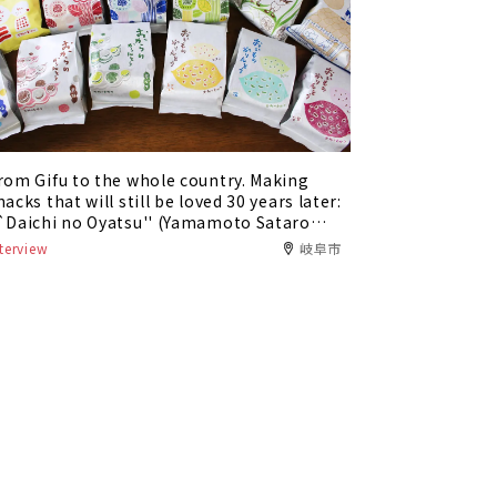
rom Gifu to the whole country. Making
nacks that will still be loved 30 years later:
`Daichi no Oyatsu'' (Yamamoto Sataro
hoten)
nterview
岐阜市