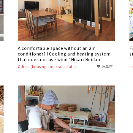
A comfortable space without an air
F
conditioner? ! Cooling and heating system
s
that does not use wind "Hikari Reidan"
`
S
Others (housing and real estate)
岐阜市
I