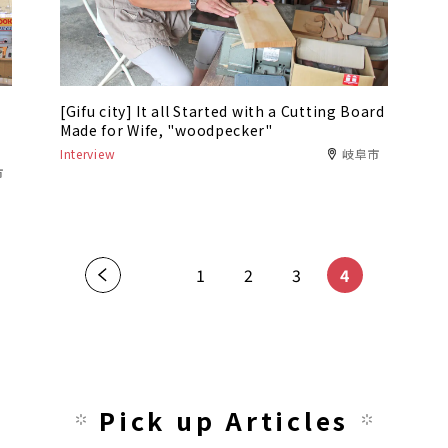
[Gifu city] It all Started with a Cutting Board
Made for Wife, "woodpecker"
Interview
岐阜市
市
«
1
2
3
4
Pick up Articles