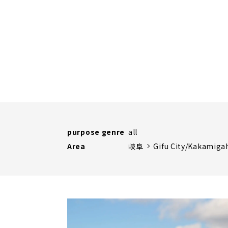
purpose genre
all
Area
岐阜
Gifu City/Kakamiga