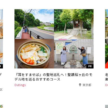
R
PR
グ
『耳をすませば』の聖地巡礼へ！聖蹟桜ヶ丘のモ
デル地を巡るおすすめコース
Outings
東京都
O
港区