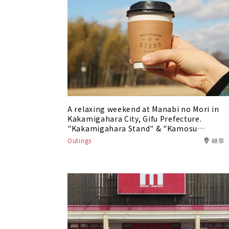
A relaxing weekend at Manabi no Mori in
Kakamigahara City, Gifu Prefecture.
"Kakamigahara Stand" & "Kamosu
Shokudo"
Outings
岐阜