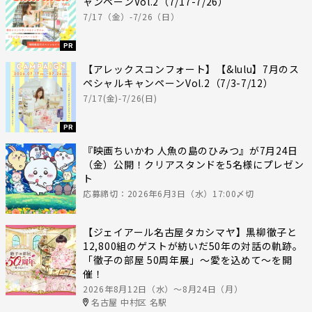
ャンペーンVol.2（7/17-7/26）
7/17（金）-7/26（日）
PR
【アレックスコンフォート】【&lulu】7月のス
ペシャルキャンペーンVol.2（7/3-7/12）
7/17(金)-7/26(日)
PR
『映画ちいかわ 人魚の島のひみつ』が7月24日
（金）公開！クリアスタンドを5名様にプレゼン
ト
応募締切：2026年6月3日（水）17:00〆切
【ジェイアール名古屋タカシマヤ】黒柳徹子と
12,800組のゲストが紡いだ50年の対話の軌跡。
「徹子の部屋 50周年展」～愛を込めて～を開
催！
2026年8月12日（水）〜8月24日（月）
名古屋 中村区 名駅