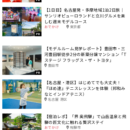
【1日目】名古屋発・多摩地域1泊2日旅｜
サンリオピューロランドと立川グルメを楽
しむ週末モデルコース
おでかけ
東京都
PR
【モデルルーム見学レポート】豊田市・三
河豊田駅徒歩2分の新築分譲マンション「T
ステージ フラッグス・ザ・トヨタ」
豊田市
PR
【名古屋・港区】はじめてでも大丈夫！
『ほめ達』テニスレッスンを体験（邦和み
なとインドアテニス）
名古屋 港区
【宿泊レポ】「界 奥飛騨」で山岳温泉と飛
騨の匠文化に触れる贅沢ステイ
おでかけ
飛騨市