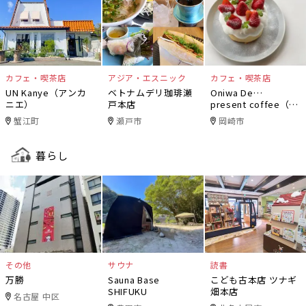
カフェ・喫茶店
アジア・エスニック
カフェ・喫茶店
UN Kanye（アンカ
ベトナムデリ珈琲瀬
Oniwa De…
ニエ）
戸本店
present coffee（オ
ニワデ）
蟹江町
瀬戸市
岡崎市
暮らし
その他
サウナ
読書
万勝
Sauna Base
こども古本店 ツナギ
SHIFUKU
畑本店
名古屋 中区