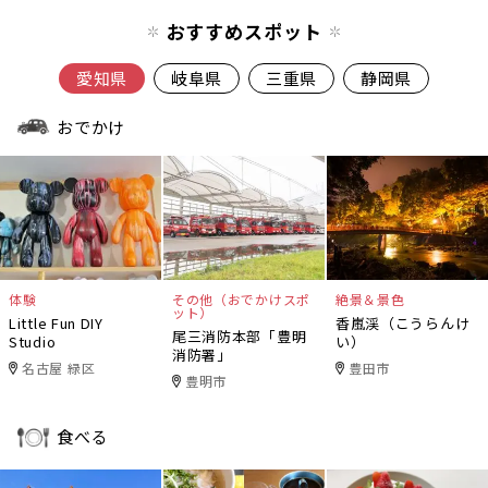
おすすめスポット
愛知県
岐阜県
三重県
静岡県
おでかけ
体験
その他（おでかけスポ
絶景＆景色
ット）
Little Fun DIY
香嵐渓（こうらんけ
尾三消防本部「豊明
Studio
い）
消防署」
名古屋 緑区
豊田市
豊明市
食べる