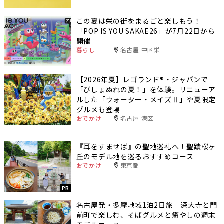
この夏は栄の街をまるごと楽しもう！
「POP IS YOU SAKAE26」が7月22日から
開催
暮らし
名古屋 中区栄
【2026年夏】レゴランド®・ジャパンで
「びしょぬれの夏！」を体験。リニューア
ルした「ウォーター・メイズⅡ」や夏限定
グルメも登場
おでかけ
名古屋 港区
『耳をすませば』の聖地巡礼へ！聖蹟桜ヶ
丘のモデル地を巡るおすすめコース
おでかけ
東京都
PR
名古屋発・多摩地域1泊2日旅｜深大寺と門
前町で楽しむ、そばグルメと癒やしの週末