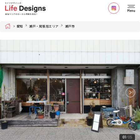
Menu
Home
愛知
瀬戸・尾張旭エリア
瀬戸市
01
05