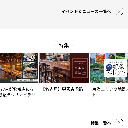
イベント＆ニュース一覧へ
特集
のお店が繁盛店にな
【名古屋】喫茶店探訪
東海エリアの絶景
密を持つ「ナビデザ
ト
」
特集一覧へ