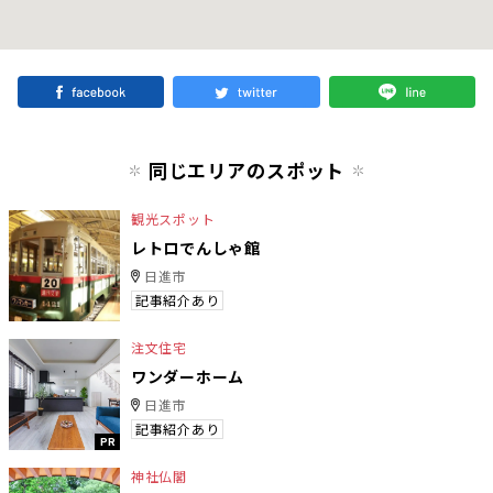
同じエリアのスポット
観光スポット
レトロでんしゃ館
日進市
記事紹介あり
注文住宅
ワンダーホーム
日進市
記事紹介あり
PR
神社仏閣