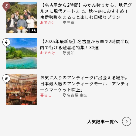
【名古屋から2時間】みかん狩りから、地元グ
3
ルメに現代アートまで。秋〜冬におすすめ！
南伊勢町をまるっと楽しむ日帰りプラン
おでかけ
三重
PR
【2025年最新版】名古屋から車で2時間半以
4
内で行ける避暑地特集！32選
おでかけ
愛知
お気に入りのアンティークに出会える場所。
5
日本最大級のアンティークモール「アンティ
ークマーケット吹上」
暮らし
名古屋 東区
人気記事一覧へ