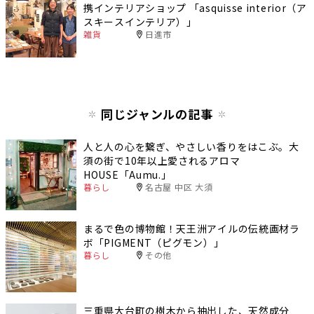
携インテリアショップ 「asquisse interior（ア
スキースインテリア）」
雑貨
日進市
同じジャンルの記事
人と人の心を繋ぎ、やさしい香りをはこぶ。大
須の街で10年以上愛されるアロマ
HOUSE「Aumu.」
暮らし
名古屋 中区 大須
まるで色の博物館！天王洲アイルの伝統画材ラ
ボ「PIGMENT（ピグモン）」
暮らし
その他
三重県大台町の樹木から抽出した、天然成分