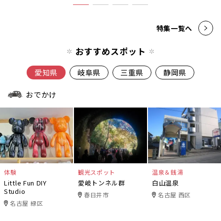
特集一覧へ
おすすめスポット
愛知県
岐阜県
三重県
静岡県
おでかけ
体験
観光スポット
温泉＆銭湯
Little Fun DIY
愛岐トンネル群
白山温泉
Studio
春日井市
名古屋 西区
名古屋 緑区