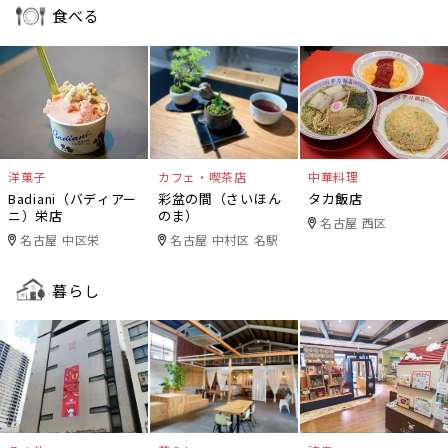
食べる
洋菓子
カフェ・喫茶店
中華料理
Badiani（バディアー
彩盆の間（さいほん
タカ飯店
ニ）栄店
のま）
名古屋 西区
名古屋 中区栄
名古屋 中村区 名駅
暮らし