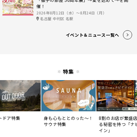
「徹子の部屋 50周年展」～愛を込めて～を開
催！
2026年8月12日（水）〜8月24日（月）
名古屋 中村区 名駅
イベント＆ニュース一覧へ
特集
トドア特集
身も心もととのった〜！
8割のお店が繁盛
サウナ特集
る秘密を持つ「ナ
イン」