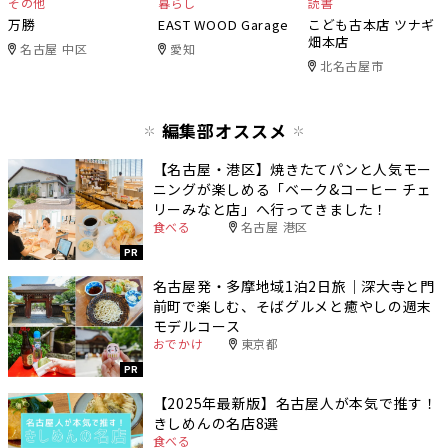
その他
暮らし
読書
万勝
EAST WOOD Garage
こども古本店 ツナギ
畑本店
名古屋 中区
愛知
北名古屋市
編集部オススメ
【名古屋・港区】焼きたてパンと人気モー
ニングが楽しめる「ベーク&コーヒー チェ
リーみなと店」へ行ってきました！
食べる
名古屋 港区
PR
名古屋発・多摩地域1泊2日旅｜深大寺と門
前町で楽しむ、そばグルメと癒やしの週末
モデルコース
おでかけ
東京都
PR
【2025年最新版】名古屋人が本気で推す！
きしめんの名店8選
食べる