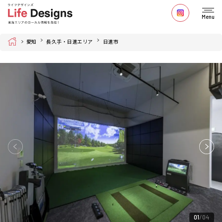
Menu
Home
愛知
長久手・日進エリア
日進市
01
04