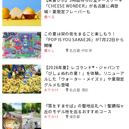
【実食レポ】3時間待ちの生チーズケーキ
「CHEESE WONDER」が名古屋に再登
場！夏限定フレーバーも
食べる
この夏は栄の街をまるごと楽しもう！
「POP IS YOU SAKAE26」が7月22日から
開催
暮らし
名古屋 中区栄
【2026年夏】レゴランド®・ジャパンで
「びしょぬれの夏！」を体験。リニューア
ルした「ウォーター・メイズⅡ」や夏限定
グルメも登場
おでかけ
名古屋 港区
『耳をすませば』の聖地巡礼へ！聖蹟桜ヶ
丘のモデル地を巡るおすすめコース
おでかけ
東京都