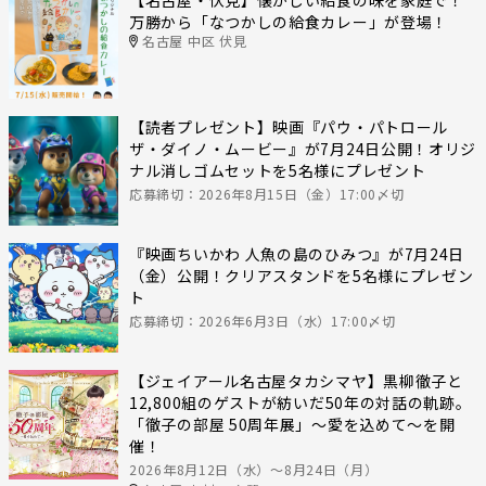
【名古屋・伏見】懐かしい給食の味を家庭で！
万勝から「なつかしの給食カレー」が登場！
名古屋 中区 伏見
【読者プレゼント】映画『パウ・パトロール
ザ・ダイノ・ムービー』が7月24日公開！オリジ
ナル消しゴムセットを5名様にプレゼント
応募締切：2026年8月15日（金）17:00〆切
『映画ちいかわ 人魚の島のひみつ』が7月24日
（金）公開！クリアスタンドを5名様にプレゼン
ト
応募締切：2026年6月3日（水）17:00〆切
【ジェイアール名古屋タカシマヤ】黒柳徹子と
12,800組のゲストが紡いだ50年の対話の軌跡。
「徹子の部屋 50周年展」～愛を込めて～を開
催！
2026年8月12日（水）〜8月24日（月）