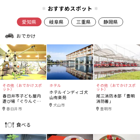
おすすめスポット
愛知県
岐阜県
三重県
静岡県
おでかけ
その他（おでかけスポ
ホテル
その他（おでかけスポ
ット）
ット）
ホテルインディゴ犬
春日井市子ども屋内
尾三消防本部「豊明
山有楽苑
遊び場「ぐりんぐり
消防署」
犬山市
ん」
春日井市
豊明市
食べる