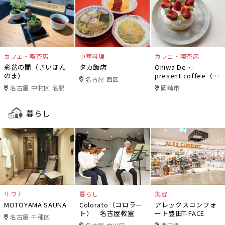
カフェ・喫茶店
中華料理
カフェ・喫茶店
彩盆の間（さいほん
タカ飯店
Oniwa De…
のま）
present coffee（オ
名古屋 西区
ニワデ）
名古屋 中村区 名駅
岡崎市
暮らし
サウナ
暮らし
美容
MOTOYAMA SAUNA
Colorato（コロラー
アレックスコンフォ
ト） 名古屋教室
ート豊田T-FACE
名古屋 千種区