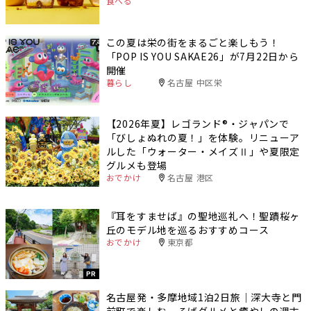
食べる
この夏は栄の街をまるごと楽しもう！
「POP IS YOU SAKAE26」が7月22日から
開催
暮らし
名古屋 中区栄
【2026年夏】レゴランド®・ジャパンで
「びしょぬれの夏！」を体験。リニューア
ルした「ウォーター・メイズⅡ」や夏限定
グルメも登場
おでかけ
名古屋 港区
『耳をすませば』の聖地巡礼へ！聖蹟桜ヶ
丘のモデル地を巡るおすすめコース
おでかけ
東京都
PR
名古屋発・多摩地域1泊2日旅｜深大寺と門
前町で楽しむ、そばグルメと癒やしの週末