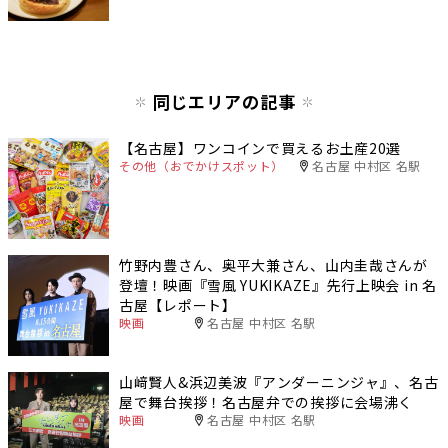
同じエリアの記事
【名古屋】ワンコインで買えるお土産20選
その他（おでかけスポット）
名古屋 中村区 名駅
竹野内豊さん、奥平大兼さん、山内圭哉さんが
登壇！映画『雪風 YUKIKAZE』先行上映会 in 名
古屋【レポート】
映画
名古屋 中村区 名駅
山﨑賢人&浜辺美波『アンダーニンジャ』、名古
屋で舞台挨拶！名古屋弁での挨拶に会場沸く
映画
名古屋 中村区 名駅