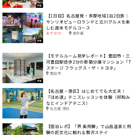
PR
【1日目】名古屋発・多摩地域1泊2日旅｜
サンリオピューロランドと立川グルメを楽
しむ週末モデルコース
おでかけ
東京都
PR
【モデルルーム見学レポート】豊田市・三
河豊田駅徒歩2分の新築分譲マンション「T
ステージ フラッグス・ザ・トヨタ」
豊田市
PR
【名古屋・港区】はじめてでも大丈夫！
『ほめ達』テニスレッスンを体験（邦和み
なとインドアテニス）
名古屋 港区
【宿泊レポ】「界 奥飛騨」で山岳温泉と飛
騨の匠文化に触れる贅沢ステイ