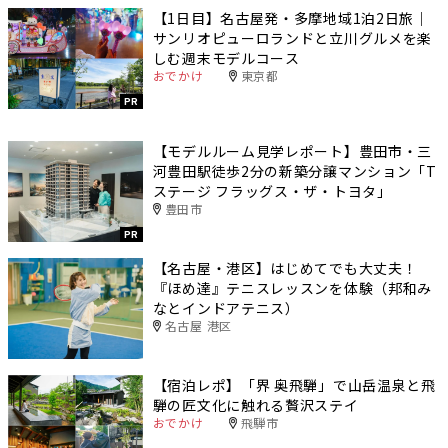
【1日目】名古屋発・多摩地域1泊2日旅｜
サンリオピューロランドと立川グルメを楽
しむ週末モデルコース
おでかけ
東京都
PR
【モデルルーム見学レポート】豊田市・三
河豊田駅徒歩2分の新築分譲マンション「T
ステージ フラッグス・ザ・トヨタ」
豊田市
PR
【名古屋・港区】はじめてでも大丈夫！
『ほめ達』テニスレッスンを体験（邦和み
なとインドアテニス）
名古屋 港区
【宿泊レポ】「界 奥飛騨」で山岳温泉と飛
騨の匠文化に触れる贅沢ステイ
おでかけ
飛騨市