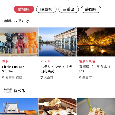
愛知県
岐阜県
三重県
静岡県
おでかけ
体験
ホテル
絶景＆景色
Little Fun DIY
ホテルインディゴ犬
香嵐渓（こうらんけ
Studio
山有楽苑
い）
名古屋 緑区
犬山市
豊田市
食べる