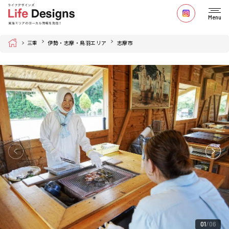
Menu
Home
三重
伊勢・志摩・鳥羽エリア
志摩市
01
06