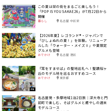
この夏は栄の街をまるごと楽しもう！
「POP IS YOU SAKAE26」が7月22日から
開催
暮らし
名古屋 中区栄
【2026年夏】レゴランド®・ジャパンで
「びしょぬれの夏！」を体験。リニューア
ルした「ウォーター・メイズⅡ」や夏限定
グルメも登場
おでかけ
名古屋 港区
『耳をすませば』の聖地巡礼へ！聖蹟桜ヶ
丘のモデル地を巡るおすすめコース
おでかけ
東京都
PR
名古屋発・多摩地域1泊2日旅｜深大寺と門
前町で楽しむ、そばグルメと癒やしの週末
モデルコース