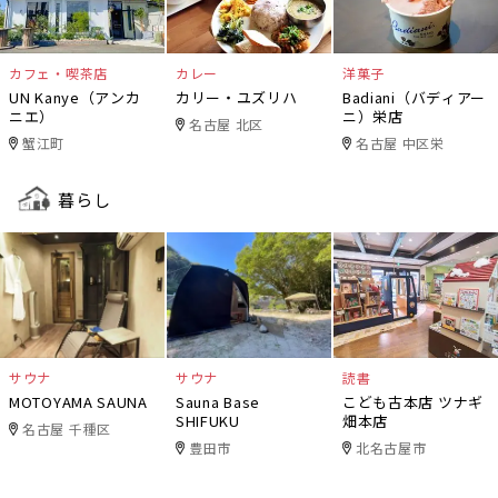
カフェ・喫茶店
カレー
洋菓子
UN Kanye（アンカ
カリー・ユズリハ
Badiani（バディアー
ニエ）
ニ）栄店
名古屋 北区
蟹江町
名古屋 中区栄
暮らし
サウナ
サウナ
読書
MOTOYAMA SAUNA
Sauna Base
こども古本店 ツナギ
SHIFUKU
畑本店
名古屋 千種区
豊田市
北名古屋市