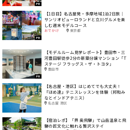
PR
【1日目】名古屋発・多摩地域1泊2日旅｜
サンリオピューロランドと立川グルメを楽
しむ週末モデルコース
おでかけ
東京都
PR
【モデルルーム見学レポート】豊田市・三
河豊田駅徒歩2分の新築分譲マンション「T
ステージ フラッグス・ザ・トヨタ」
豊田市
PR
【名古屋・港区】はじめてでも大丈夫！
『ほめ達』テニスレッスンを体験（邦和み
なとインドアテニス）
名古屋 港区
【宿泊レポ】「界 奥飛騨」で山岳温泉と飛
騨の匠文化に触れる贅沢ステイ