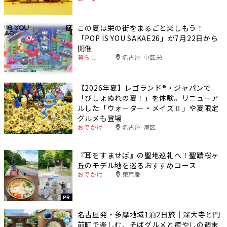
この夏は栄の街をまるごと楽しもう！
「POP IS YOU SAKAE26」が7月22日から
開催
暮らし
名古屋 中区栄
【2026年夏】レゴランド®・ジャパンで
「びしょぬれの夏！」を体験。リニューア
ルした「ウォーター・メイズⅡ」や夏限定
グルメも登場
おでかけ
名古屋 港区
『耳をすませば』の聖地巡礼へ！聖蹟桜ヶ
丘のモデル地を巡るおすすめコース
おでかけ
東京都
PR
名古屋発・多摩地域1泊2日旅｜深大寺と門
前町で楽しむ、そばグルメと癒やしの週末