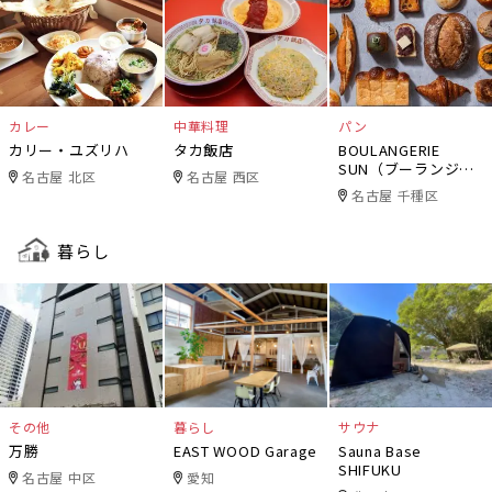
カレー
中華料理
パン
カリー・ユズリハ
タカ飯店
BOULANGERIE
SUN（ブーランジェ
名古屋 北区
名古屋 西区
リー・サン）
名古屋 千種区
暮らし
その他
暮らし
サウナ
万勝
EAST WOOD Garage
Sauna Base
SHIFUKU
名古屋 中区
愛知