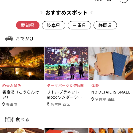
おすすめスポット
愛知県
岐阜県
三重県
静岡県
おでかけ
絶景＆景色
テーマパーク＆遊園地
体験
香嵐渓（こうらんけ
リトルプラネット
NO DETAIL IS SMALL
い）
mozoワンダーシテ
名古屋 西区
ィ
豊田市
名古屋 西区
食べる