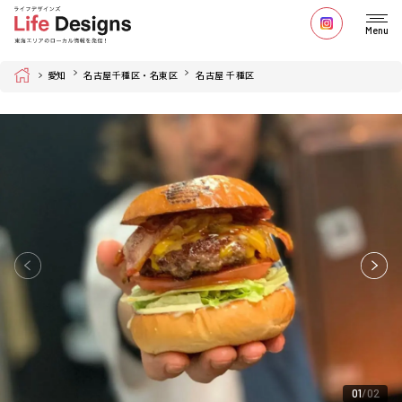
Menu
Home
愛知
名古屋千種区・名東区
名古屋 千種区
01
02