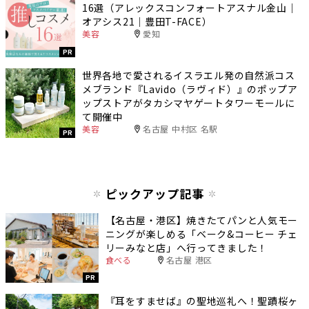
16選（アレックスコンフォートアスナル金山｜
オアシス21｜豊田T-FACE）
美容
愛知
PR
世界各地で愛されるイスラエル発の自然派コス
メブランド『Lavido（ラヴィド）』のポップア
ップストアがタカシマヤゲートタワーモールに
て開催中
美容
名古屋 中村区 名駅
PR
ピックアップ記事
【名古屋・港区】焼きたてパンと人気モー
ニングが楽しめる「ベーク&コーヒー チェ
リーみなと店」へ行ってきました！
食べる
名古屋 港区
PR
『耳をすませば』の聖地巡礼へ！聖蹟桜ヶ