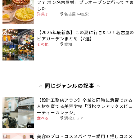
フェ ボン名古屋栄」プレオープンに行ってきま
した
洋菓子
名古屋 中区栄
【2025年最新版】この夏に行きたい！名古屋の
ビアガーデンまとめ【7選】
その他
愛知
同じジャンルの記事
【設計工務店アラン】卒業と同時に活躍できる
人材を育てる美容学校「浜松クレアックスビュ
ーティーカレッジ」
食べる
浜松エリア
PR
美容のプロ・コスメバイヤー愛用！推しコスメ