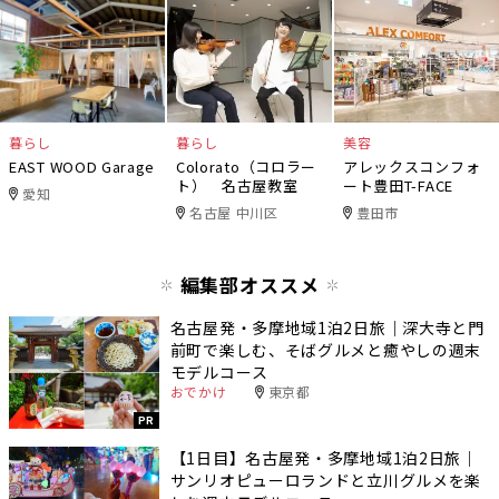
暮らし
暮らし
美容
EAST WOOD Garage
Colorato（コロラー
アレックスコンフォ
ト） 名古屋教室
ート豊田T-FACE
愛知
名古屋 中川区
豊田市
編集部オススメ
名古屋発・多摩地域1泊2日旅｜深大寺と門
前町で楽しむ、そばグルメと癒やしの週末
モデルコース
おでかけ
東京都
PR
【1日目】名古屋発・多摩地域1泊2日旅｜
サンリオピューロランドと立川グルメを楽