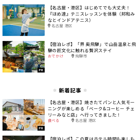
【名古屋・港区】はじめてでも大丈夫！
『ほめ達』テニスレッスンを体験（邦和み
なとインドアテニス）
名古屋 港区
【宿泊レポ】「界 奥飛騨」で山岳温泉と飛
騨の匠文化に触れる贅沢ステイ
おでかけ
飛騨市
PR
新着記事
【名古屋・港区】焼きたてパンと人気モー
ニングが楽しめる「ベーク&コーヒー チェ
リーみなと店」へ行ってきました！
食べる
名古屋 港区
PR
【宿泊レポ】この夏はホテル時間も楽しも