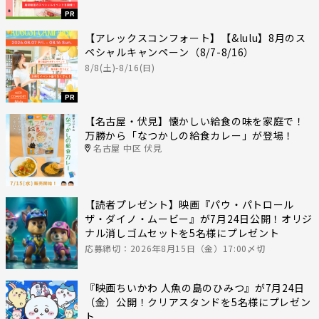
PR
【アレックスコンフォート】【&lulu】8月のス
ペシャルキャンペーン（8/7-8/16）
8/8(土)-8/16(日)
PR
【名古屋・伏見】懐かしい給食の味を家庭で！
万勝から「なつかしの給食カレー」が登場！
名古屋 中区 伏見
【読者プレゼント】映画『パウ・パトロール
ザ・ダイノ・ムービー』が7月24日公開！オリジ
ナル消しゴムセットを5名様にプレゼント
応募締切：2026年8月15日（金）17:00〆切
『映画ちいかわ 人魚の島のひみつ』が7月24日
（金）公開！クリアスタンドを5名様にプレゼン
ト