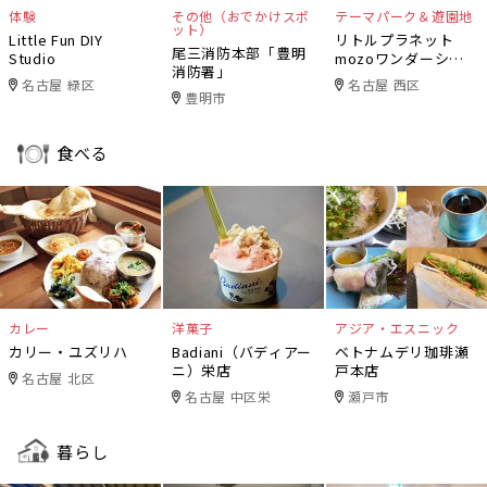
体験
その他（おでかけスポ
テーマパーク＆遊園地
ット）
Little Fun DIY
リトルプラネット
尾三消防本部「豊明
Studio
mozoワンダーシテ
消防署」
ィ
名古屋 緑区
名古屋 西区
豊明市
食べる
カレー
洋菓子
アジア・エスニック
カリー・ユズリハ
Badiani（バディアー
ベトナムデリ珈琲瀬
ニ）栄店
戸本店
名古屋 北区
名古屋 中区栄
瀬戸市
暮らし