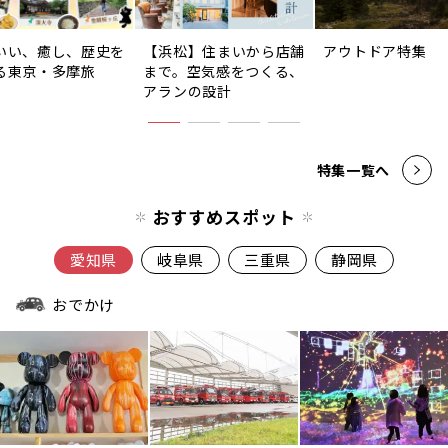
いい、癒し、歴史を
【浜松】住まいから店舗
アウトドア特集
る東京・多摩旅
まで。空気感をつくる、
アランの設計
特集一覧へ
おすすめスポット
愛知県
岐阜県
三重県
静岡県
おでかけ