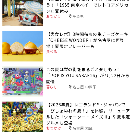
う！「1955 東京ベイ」でレトロアメリカ
ンな夏休み
おでかけ
千葉県
【実食レポ】3時間待ちの生チーズケーキ
「CHEESE WONDER」が名古屋に再登
場！夏限定フレーバーも
食べる
この夏は栄の街をまるごと楽しもう！
「POP IS YOU SAKAE26」が7月22日から
開催
暮らし
名古屋 中区栄
【2026年夏】レゴランド®・ジャパンで
「びしょぬれの夏！」を体験。リニューア
ルした「ウォーター・メイズⅡ」や夏限定
グルメも登場
おでかけ
名古屋 港区