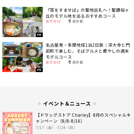
『耳をすませば』の聖地巡礼へ！聖蹟桜ヶ
丘のモデル地を巡るおすすめコース
おでかけ
東京都
PR
名古屋発・多摩地域1泊2日旅｜深大寺と門
前町で楽しむ、そばグルメと癒やしの週末
モデルコース
おでかけ
東京都
PR
イベント＆ニュース
【ドラッグストア Charley】8月のスペシャルキ
ャンペーン（8/8-8/16）
7/17（金）-7/26（日）